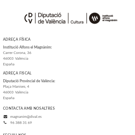
ADREÇA FÍSICA
Institució Alfons el Magnànim:
Carrer Corona, 36
46003
València
España
ADREÇA FISCAL
Diputació Provincial de València:
Plaça Manises, 4
46003
València
España
CONTACTA AMB NOSALTRES
magnanim@dival.es
96 388 31 69