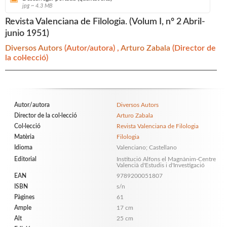
jpg ~ 4.3 MB
Revista Valenciana de Filologia. (Volum I, nº 2 Abril-
junio 1951)
Diversos Autors
(Autor/autora) ,
Arturo Zabala
(Director de
la col·lecció)
Autor/autora
Diversos Autors
Director de la col·lecció
Arturo Zabala
Col·lecció
Revista Valenciana de Filologia
Matèria
Filologia
Idioma
Valenciano; Castellano
Editorial
Institució Alfons el Magnànim-Centre
Valencià d'Estudis i d'Investigació
EAN
9789200051807
ISBN
s/n
Pàgines
61
Ample
17 cm
Alt
25 cm