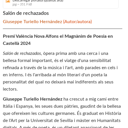
Descarregar portada (qualitat alta)
jpg ~ 351.9 kB
Salón de rechazados
Giuseppe Turiello Hernández
(Autor/autora)
Premi València Nova Alfons el Magnànim de Poesia en
Castellà 2024
Salón de rechazados
, òpera prima amb una cerca i una
bellesa formal important, és el viatge d'una sensibilitat
refinada a través de la música i l'art, amb parades en cels i
en inferns. I és l'arribada al món literari d'un poeta la
personalitat del qual no deixarà mai indiferents als seus
lectors.
Giuseppe Turiello Hernández
ha crescut a mig camí entre
Itàlia i Espanya, les seues dues pàtries, gaudint de la bellesa
que ofereixen les cultures germanes. És graduat en Història
de l'Art per la Universitat de Sevilla i màster en Humanitats
digitals. A més de poeta, és un diletant apassionat de les