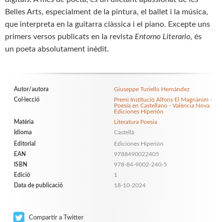
Belles Arts, especialment de la pintura, el ballet i la música,
que interpreta en la guitarra clàssica i el piano. Excepte uns
primers versos publicats en la revista
Entorno Literario
, és
un poeta absolutament inèdit.
Autor/autora
Giuseppe Turiello Hernández
Col·lecció
Premi Institució Alfons El Magnànim -
Poesía en Castellano - València Nova.
Ediciones Hiperión
Matèria
Literatura Poesia
Idioma
Castellà
Editorial
Ediciones Hiperión
EAN
9788490022405
ISBN
978-84-9002-240-5
Edició
1
Data de publicació
18-10-2024
Compartir a Twitter