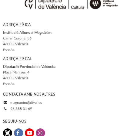
ADREÇA FÍSICA
Institució Alfons el Magnànim:
Carrer Corona, 36
46003
València
España
ADREÇA FISCAL
Diputació Provincial de València:
Plaça Manises, 4
46003
València
España
CONTACTA AMB NOSALTRES
magnanim@dival.es
96 388 31 69
SEGUIU-NOS