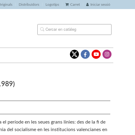
riginals
Distribuïdors
Logotips
Carret
Iniciar sessió
-1989)
 el període en les seues grans línies: des de la fi de
onia del socialisme en les institucions valencianes en