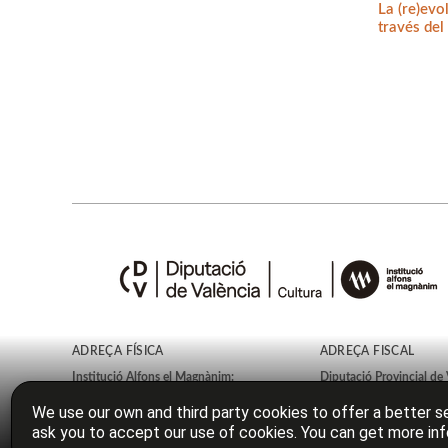
La (re)evo
través del
ADREÇA FÍSICA
ADREÇA FISCAL
Institució Alfons el Magnànim:
Diputació Provincial de 
Carrer Corona, 36
Plaça Manises, 4
We use our own and third party cookies to offer a better se
46003
València
46003
València
ask you to accept our use of cookies. You can get more inf
España
España