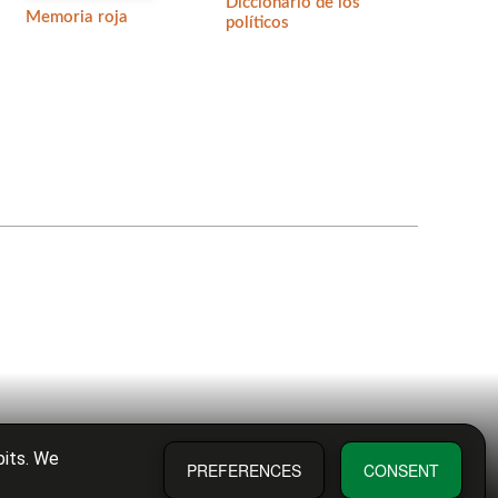
Diccionario de los
Memoria roja
políticos
s
bits. We
PREFERENCES
CONSENT