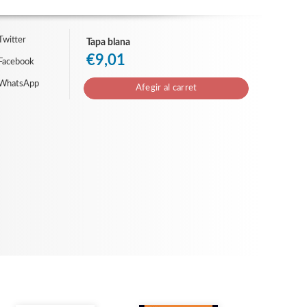
Twitter
Tapa blana
€9,01
Facebook
 WhatsApp
Afegir al carret