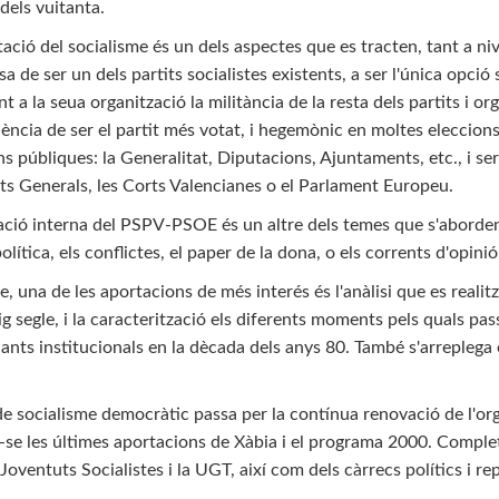
dels vuitanta.
ació del socialisme és un dels aspectes que es tracten, tant a nive
 de ser un dels partits socialistes existents, a ser l'única opció s
t a la seua organització la militància de la resta dels partits i o
ncia de ser el partit més votat, i hegemònic en moltes eleccions,
ns públiques: la Generalitat, Diputacions, Ajuntaments, etc., i 
rts Generals, les Corts Valencianes o el Parlament Europeu.
ació interna del PSPV-PSOE és un altre dels temes que s'aborden,
olítica, els conflictes, el paper de la dona, o els corrents d'opinió
, una de les aportacions de més interés és l'anàlisi que es realitza
ig segle, i la caracterització els diferents moments pels quals pa
ants institucionals en la dècada dels anys 80. També s'arreplega e
e socialisme democràtic passa per la contínua renovació de l'organi
t-se les últimes aportacions de Xàbia i el programa 2000. Comple
s Joventuts Socialistes i la UGT, així com dels càrrecs polítics i