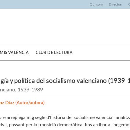
Qui som
Directori
O
MIS VALÈNCIA
CLUB DE LECTURA
gía y política del socialismo valenciano (1939
enciano, 1939-1989
nz Díaz
(Autor/autora)
bre arreplega mig segle d'història del socialisme valencià i analitza
civil, passant per la transició democràtica, fins arribar a l'hegem