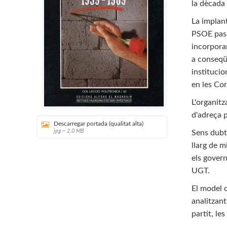
la dècada 
La implant
PSOE passa
incorporan
a conseqüè
institucio
en les Co
L'organitz
d'adreça p
Descarregar portada (qualitat alta)
jpg ~ 2.0 MB
Sens dubte
llarg de m
els govern
UGT.
El model d
analitzan
partit, le