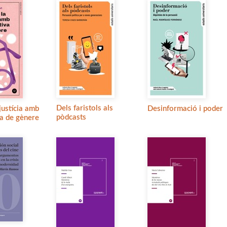
Dels faristols als
 justícia amb
Desinformació i poder
pòdcasts
va de gènere