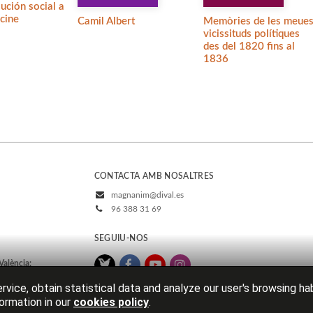
lución social a
 cine
Camil Albert
Memòries de les meue
vicissituds polítiques
des del 1820 fins al
1836
CONTACTA AMB NOSALTRES
magnanim@dival.es
96 388 31 69
SEGUIU-NOS
València:
rvice, obtain statistical data and analyze our user's browsing ha
ormation in our
cookies policy
.