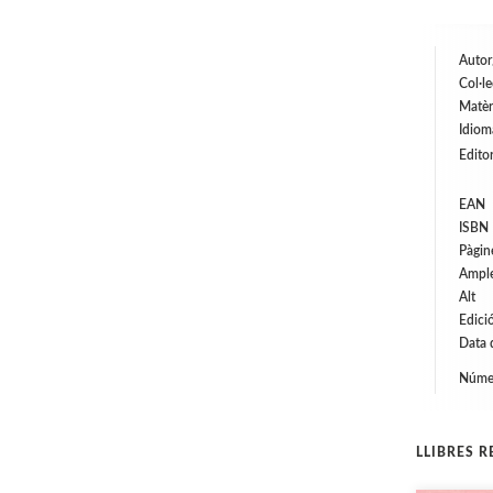
Autor
Col·l
Matèr
Idiom
Editor
EAN
ISBN
Pàgin
Ampl
Alt
Edici
Data 
Númer
LLIBRES 