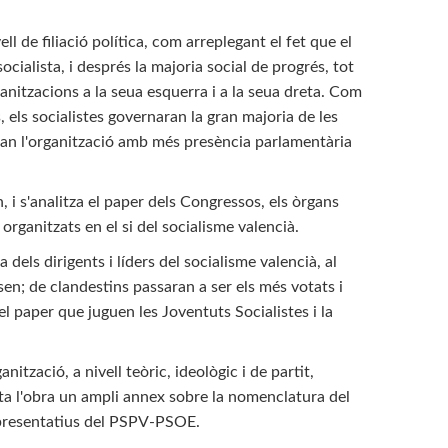
ll de filiació política, com arreplegant el fet que el
ocialista, i després la majoria social de progrés, tot
rganitzacions a la seua esquerra i a la seua dreta. Com
 els socialistes governaran la gran majoria de les
seran l'organització amb més presència parlamentària
 i s'analitza el paper dels Congressos, els òrgans
 organitzats en el si del socialisme valencià.
 dels dirigents i líders del socialisme valencià, al
ssen; de clandestins passaran a ser els més votats i
l paper que juguen les Joventuts Socialistes i la
tzació, a nivell teòric, ideològic i de partit,
ta l'obra un ampli annex sobre la nomenclatura del
 representatius del PSPV-PSOE.