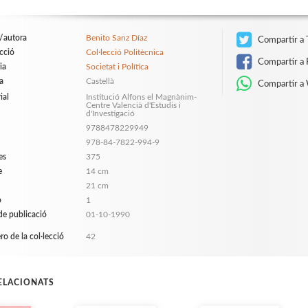
/autora
Benito Sanz Díaz
Compartir a 
ecció
Col·lecció Politècnica
Compartir a 
ia
Societat i Política
a
Castellà
Compartir a
ial
Institució Alfons el Magnànim-
Centre Valencià d'Estudis i
d'Investigació
9788478229949
978-84-7822-994-9
es
375
e
14 cm
21 cm
ó
1
de publicació
01-10-1990
o de la col·lecció
42
RELACIONATS