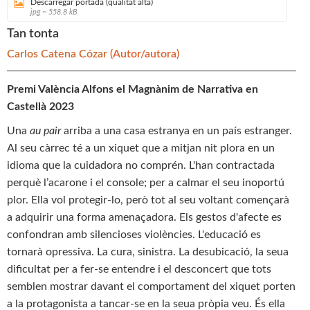
Descarregar portada (qualitat alta)
jpg ~ 558.8 kB
Tan tonta
Carlos Catena Cózar
(Autor/autora)
Premi València Alfons el Magnànim de Narrativa en
Castellà 2023
Una
au pair
arriba a una casa estranya en un país estranger.
Al seu càrrec té a un xiquet que a mitjan nit plora en un
idioma que la cuidadora no comprén. L'han contractada
perquè l’acarone i el console; per a calmar el seu inoportú
plor. Ella vol protegir-lo, però tot al seu voltant començarà
a adquirir una forma amenaçadora. Els gestos d'afecte es
confondran amb silencioses violències. L'educació es
tornarà opressiva. La cura, sinistra. La desubicació, la seua
dificultat per a fer-se entendre i el desconcert que tots
semblen mostrar davant el comportament del xiquet porten
a la protagonista a tancar-se en la seua pròpia veu. És ella