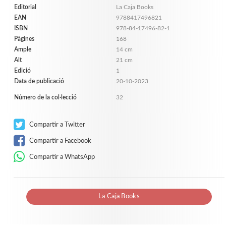
Editorial
La Caja Books
EAN
9788417496821
ISBN
978-84-17496-82-1
Pàgines
168
Ample
14 cm
Alt
21 cm
Edició
1
Data de publicació
20-10-2023
Número de la col·lecció
32
Compartir a Twitter
Compartir a Facebook
Compartir a WhatsApp
La Caja Books