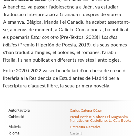
Albanchez, va passar l'adolescència a Jaén, va estudiar
Traducció i Interpretació a Granada i, després de viure a
Alemanya, Bèlgica, Irlanda i el Canadà, ha acabat assentant-
se, almenys de moment, a Galícia. Com a poeta, ha publicat
els poemaris
Estar con otro
(Pre-Textos, 2023) i
Los días
hábiles
(Premio Hiperión de Poesía, 2019), els seus poemes
s'han traduït a l'anglés, el polonés, el romanés, l'àrab i
l'italià, i s'han publicat en diferents revistes i antologies.
Entre 2020 i 2022 va ser beneficiari d'una beca de creació
literària a la Residencia de Estudiantes de Madrid per a
l'escriptura d'aquest llibre, la seua primera novel·la.
Autor/autora
Carlos Catena Cózar
Col·lecció
Premi Institució Alfons El Magnànim -
Narrativa en Castellano. La Caja Books
Matèria
Literatura Narrativa
Idioma
Castellà