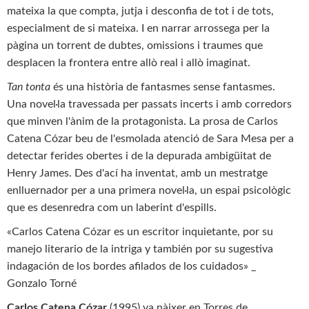
mateixa la que compta, jutja i desconfia de tot i de tots,
especialment de si mateixa. I en narrar arrossega per la
pàgina un torrent de dubtes, omissions i traumes que
desplacen la frontera entre allò real i allò imaginat.
Tan tonta
és una història de fantasmes sense fantasmes.
Una novel·la travessada per passats incerts i amb corredors
que minven l'ànim de la protagonista. La prosa de Carlos
Catena Cózar beu de l'esmolada atenció de Sara Mesa per a
detectar ferides obertes i de la depurada ambigüitat de
Henry James. Des d'ací ha inventat, amb un mestratge
enlluernador per a una primera novel·la, un espai psicològic
que es desenredra com un laberint d'espills.
«Carlos Catena Cózar es un escritor inquietante, por su
manejo literario de la intriga y también por su sugestiva
indagación de los bordes afilados de los cuidados» _
Gonzalo Torné
Carlos Catena Cózar
(1995) va nàixer en Torres de