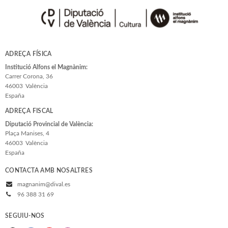
ADREÇA FÍSICA
Institució Alfons el Magnànim:
Carrer Corona, 36
46003
València
España
ADREÇA FISCAL
Diputació Provincial de València:
Plaça Manises, 4
46003
València
España
CONTACTA AMB NOSALTRES
magnanim@dival.es
96 388 31 69
SEGUIU-NOS