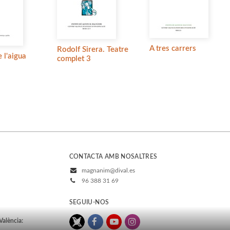
A tres carrers
Rodolf Sirera. Teatre
e l'aigua
complet 3
CONTACTA AMB NOSALTRES
magnanim@dival.es
96 388 31 69
SEGUIU-NOS
València: