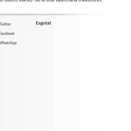
 Blasco Ibáñez- de la vida valenciana d'aleshores.
Esgotat
Twitter
Facebook
 WhatsApp