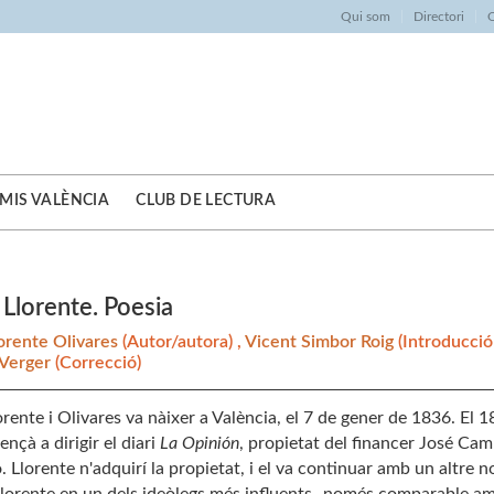
Qui som
Directori
O
MIS VALÈNCIA
CLUB DE LECTURA
Llorente. Poesia
orente Olivares
(Autor/autora) ,
Vicent Simbor Roig
(Introducció 
 Verger
(Correcció)
rente i Olivares va nàixer a València, el 7 de gener de 1836. El 18
çà a dirigir el diari
La Opinión
, propietat del financer José Cam
. Llorente n'adquirí la propietat, i el va continuar amb un altre 