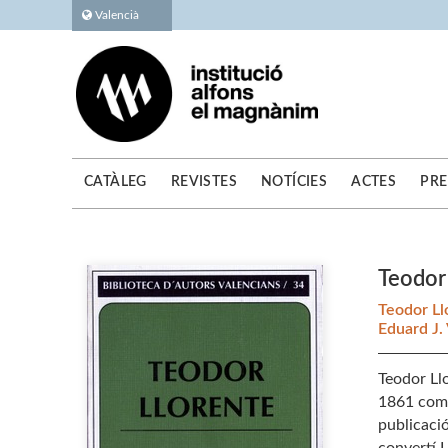
Valencià
CATÀLEG
REVISTES
NOTÍCIES
ACTES
PRE
Teodor 
Teodor Ll
Eduard J.
Teodor Llo
1861 comen
publicació