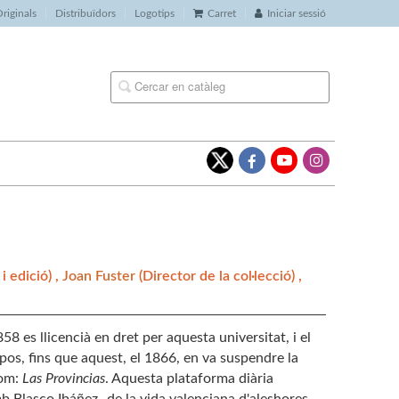
riginals
Distribuïdors
Logotips
Carret
Iniciar sessió
i edició) ,
Joan Fuster
(Director de la col·lecció) ,
58 es llicencià en dret per aquesta universitat, i el
pos, fins que aquest, el 1866, en va suspendre la
nom:
Las Provincias
. Aquesta plataforma diària