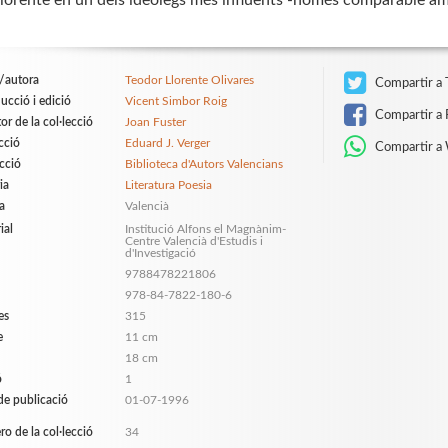
Llorente en un dels ideòlegs més influents -només comparable amb
/autora
Teodor Llorente Olivares
Compartir a 
ucció i edició
Vicent Simbor Roig
Compartir a 
or de la col·lecció
Joan Fuster
cció
Eduard J. Verger
Compartir a
ecció
Biblioteca d'Autors Valencians
ia
Literatura Poesia
a
Valencià
ial
Institució Alfons el Magnànim-
Centre Valencià d'Estudis i
d'Investigació
9788478221806
978-84-7822-180-6
es
315
e
11 cm
18 cm
ó
1
de publicació
01-07-1996
o de la col·lecció
34