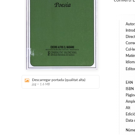
convertí 
Autor
Introd
Direct
Corre
Col·l
Matèr
Idiom
Editor
Descarregar portada (qualitat alta)
EAN
jpg ~ 1.6 MB
ISBN
Pàgin
Ampl
Alt
Edici
Data 
Númer