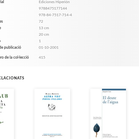
ial
Ediciones Hiperión
9788475177144
978-84-7517-714-4
es
72
e
13 cm
20 cm
ó
1
de publicació
01-10-2001
o de la col·lecció
415
RELACIONATS