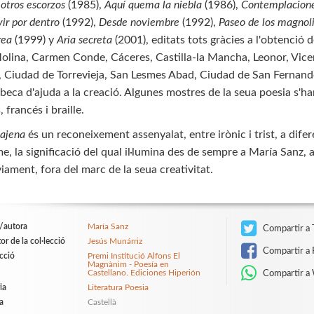
 otros escorzos
(1985),
Aquí quema la niebla
(1986),
Contemplacion
vir por dentro
(1992),
Desde noviembre
(1992),
Paseo de los magnol
rea
(1999) y
Aria secreta
(2001), editats tots gràcies a l'obtenció 
olina, Carmen Conde, Cáceres, Castilla-la Mancha, Leonor, Vicen
, Ciudad de Torrevieja, San Lesmes Abad, Ciudad de San Fernando, 
eca d'ajuda a la creació. Algunes mostres de la seua poesia s'han
 francés i braille.
 ajena
és un reconeixement assenyalat, entre irònic i trist, a diferen
me, la significació del qual il·lumina des de sempre a María Sanz, 
iament, fora del marc de la seua creativitat.
/autora
María Sanz
Compartir a 
or de la col·lecció
Jesús Munárriz
Compartir a 
ecció
Premi Institució Alfons El
Magnànim - Poesía en
Castellano. Ediciones Hiperión
Compartir a
ia
Literatura Poesia
a
Castellà