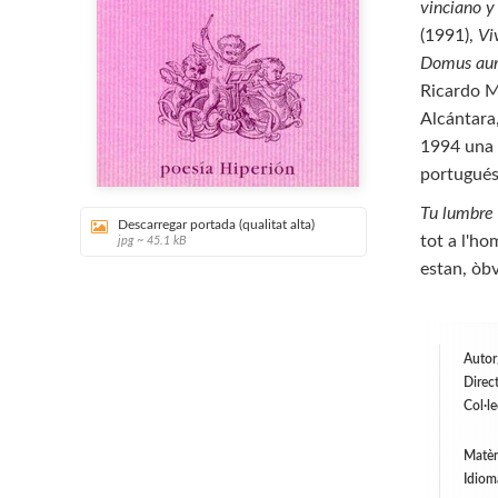
vinciano y
(1991),
Vi
Domus au
Ricardo M
Alcántara
1994 una b
portugués,
Tu lumbre
Descarregar portada (qualitat alta)
tot a l'ho
jpg ~ 45.1 kB
estan, òbv
Autor
Direct
Col·l
Matèr
Idiom