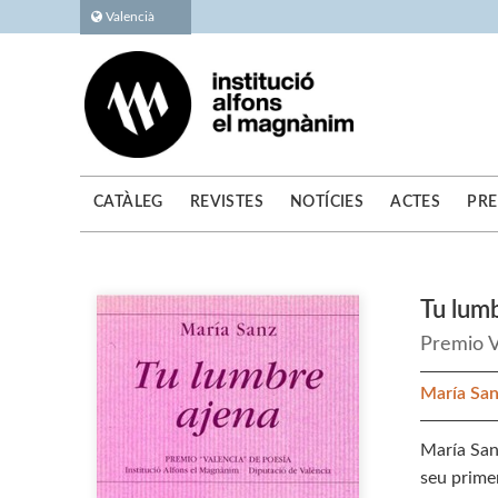
Valencià
CATÀLEG
REVISTES
NOTÍCIES
ACTES
PRE
Tu lum
Premio V
María Sa
María Sanz
seu primer