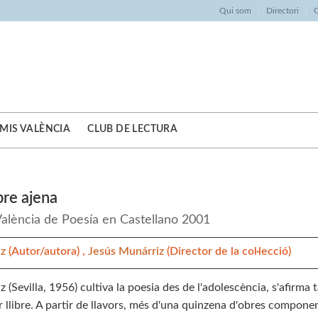
Qui som
Directori
O
MIS VALÈNCIA
CLUB DE LECTURA
bre ajena
alència de Poesía en Castellano 2001
nz
(Autor/autora) ,
Jesús Munárriz
(Director de la col·lecció)
 (Sevilla, 1956) cultiva la poesia des de l'adolescència, s'afirma
 llibre. A partir de llavors, més d'una quinzena d'obres compone