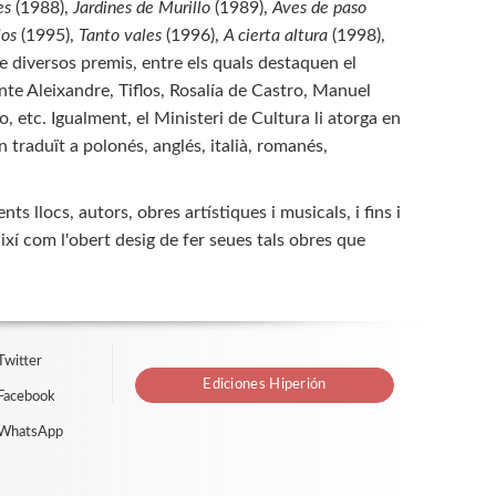
es
(1988),
Jardines de Murillo
(1989),
Aves de paso
ios
(1995),
Tanto vales
(1996),
A cierta altura
(1998),
de diversos premis, entre els quals destaquen el
te Aleixandre, Tiflos, Rosalía de Castro, Manuel
etc. Igualment, el Ministeri de Cultura li atorga en
 traduït a polonés, anglés, italià, romanés,
ts llocs, autors, obres artístiques i musicals, i fins i
així com l'obert desig de fer seues tals obres que
Twitter
Ediciones Hiperión
Facebook
 WhatsApp