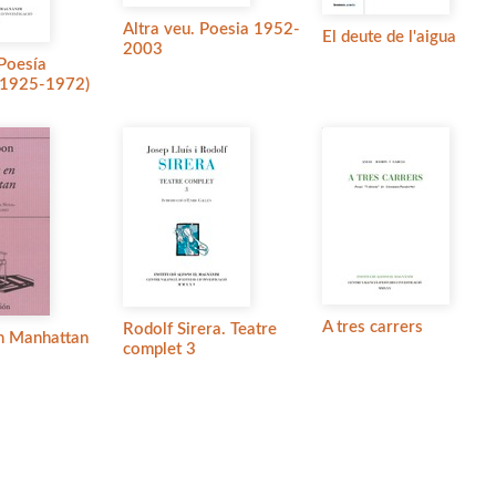
Altra veu. Poesia 1952-
El deute de l'aigua
2003
Poesía
(1925-1972)
A tres carrers
Rodolf Sirera. Teatre
n Manhattan
complet 3