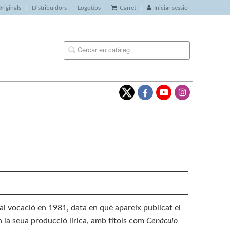
riginals
Distribuïdors
Logotips
Carret
Iniciar sessió
 tal vocació en 1981, data en què apareix publicat el
n la seua producció lírica, amb títols com
Cenáculo