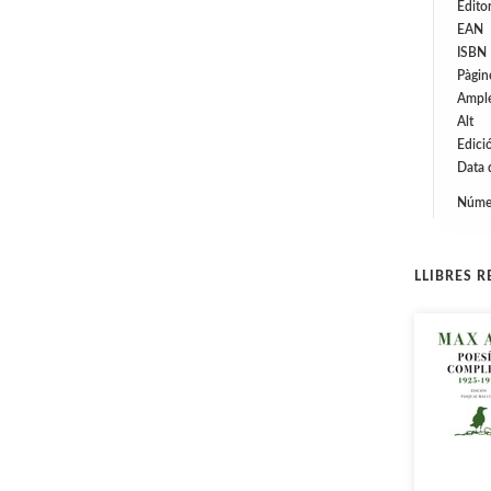
Editor
EAN
ISBN
Pàgin
Ampl
Alt
Edici
Data 
Númer
LLIBRES 