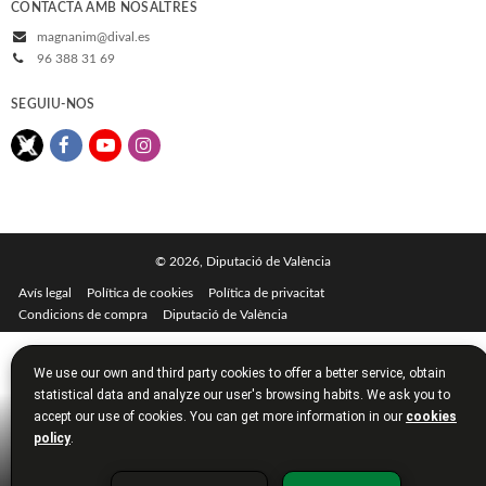
CONTACTA AMB NOSALTRES
magnanim@dival.es
96 388 31 69
SEGUIU-NOS
© 2026, Diputació de València
Avís legal
Política de cookies
Política de privacitat
Condicions de compra
Diputació de València
We use our own and third party cookies to offer a better service, obtain
statistical data and analyze our user's browsing habits. We ask you to
accept our use of cookies. You can get more information in our
cookies
policy
.