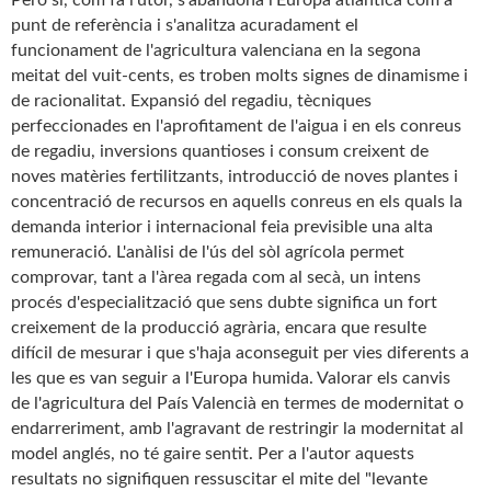
Però si, com fa l'utor, s'abandona l'Europa atlàntica com a
punt de referència i s'analitza acuradament el
funcionament de l'agricultura valenciana en la segona
meitat del vuit-cents, es troben molts signes de dinamisme i
de racionalitat. Expansió del regadiu, tècniques
perfeccionades en l'aprofitament de l'aigua i en els conreus
de regadiu, inversions quantioses i consum creixent de
noves matèries fertilitzants, introducció de noves plantes i
concentració de recursos en aquells conreus en els quals la
demanda interior i internacional feia previsible una alta
remuneració. L'anàlisi de l'ús del sòl agrícola permet
comprovar, tant a l'àrea regada com al secà, un intens
procés d'especialització que sens dubte significa un fort
creixement de la producció agrària, encara que resulte
difícil de mesurar i que s'haja aconseguit per vies diferents a
les que es van seguir a l'Europa humida. Valorar els canvis
de l'agricultura del País Valencià en termes de modernitat o
endarreriment, amb l'agravant de restringir la modernitat al
model anglés, no té gaire sentit. Per a l'autor aquests
resultats no signifiquen ressuscitar el mite del "levante