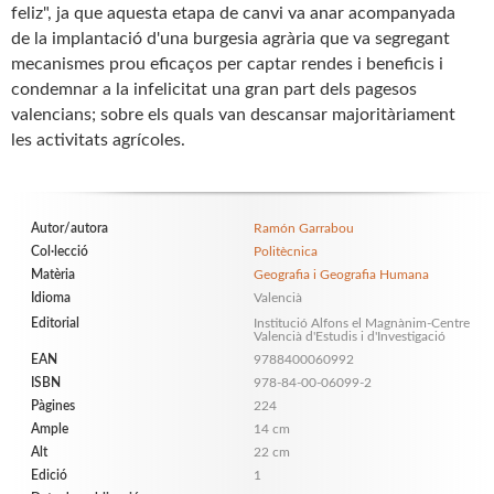
feliz", ja que aquesta etapa de canvi va anar acompanyada
de la implantació d'una burgesia agrària que va segregant
mecanismes prou eficaços per captar rendes i beneficis i
condemnar a la infelicitat una gran part dels pagesos
valencians; sobre els quals van descansar majoritàriament
les activitats agrícoles.
Autor/autora
Ramón Garrabou
Col·lecció
Politècnica
Matèria
Geografia i Geografia Humana
Idioma
Valencià
Editorial
Institució Alfons el Magnànim-Centre
Valencià d'Estudis i d'Investigació
EAN
9788400060992
ISBN
978-84-00-06099-2
Pàgines
224
Ample
14 cm
Alt
22 cm
Edició
1