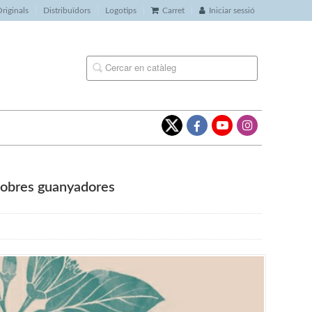
riginals
Distribuïdors
Logotips
Carret
Iniciar sessió
s obres guanyadores