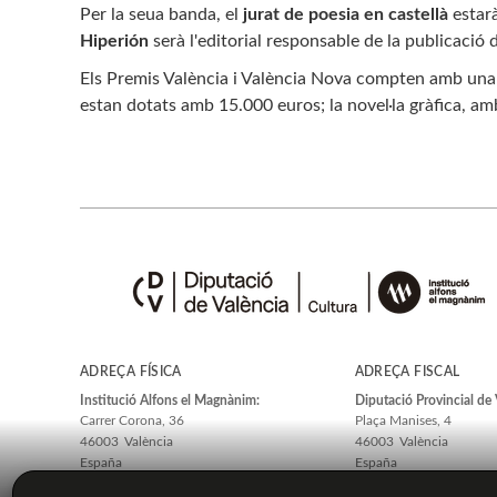
Per la seua banda, el
jurat de poesia en castellà
estarà
Hiperión
serà l'editorial responsable de la publicació 
Els Premis València i València Nova compten amb un
estan dotats amb 15.000 euros; la novel·la gràfica, am
ADREÇA FÍSICA
ADREÇA FISCAL
Institució Alfons el Magnànim:
Diputació Provincial de 
Carrer Corona, 36
Plaça Manises, 4
46003
València
46003
València
España
España