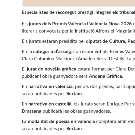
Especialistes de reconegut prestigi integren els tribu
Els
jurats dels Premis València i València Nova 2026
e
literaris convocats per la Institució Alfons el Magnàni
Els jurats estaran presidits pel
diputat de Cultura, Pa
En la
categoria d’assaig
, corresponent als Premis Valè
Clara Colomina Martínez i Amadeo Serra Desfilis. La p
El
jurat de novel·la gràfica
estarà format per Clara Ber
publicar l'obra guanyadora serà
Andana Gràfica
.
En
narrativa en valencià
, per als dos premis, particip
seran publicades per
Reclam
.
En
narrativa en castellà
, els jurats seran Enrique Par
Drassana
publicarà les obres guanyadores.
La
modalitat de poesia en valencià
comptarà amb Vícto
seran publicades per
Reclam
.