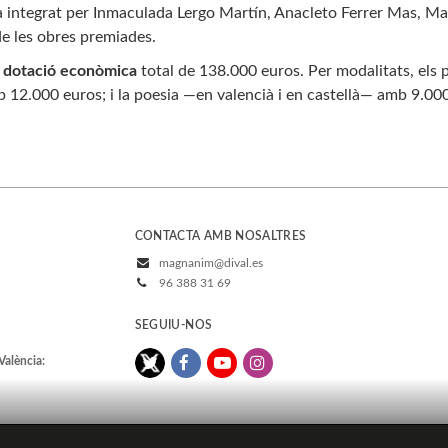
 integrat per Inmaculada Lergo Martín, Anacleto Ferrer Mas, Ma
de les obres premiades.
a
dotació econòmica
total de 138.000 euros. Per modalitats, els p
b 12.000 euros; i la poesia —en valencià i en castellà— amb 9.00
CONTACTA AMB NOSALTRES
magnanim@dival.es
96 388 31 69
SEGUIU-NOS
València: