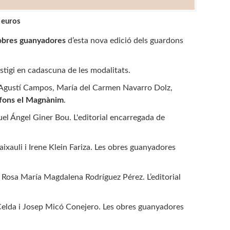
 euros
obres guanyadores
d’esta nova edició dels guardons
stigi en cadascuna de les modalitats.
er Agustí Campos, María del Carmen Navarro Dolz,
Alfons el Magnànim
.
el Ángel Giner Bou. L'editorial encarregada de
ixauli i Irene Klein Fariza. Les obres guanyadores
i Rosa María Magdalena Rodríguez Pérez. L’editorial
Celda i Josep Micó Conejero. Les obres guanyadores