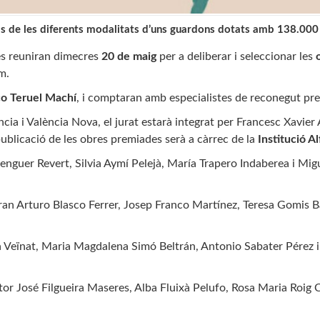
nals de les diferents modalitats d’uns guardons dotats amb 138.000
s reuniran dimecres
20 de maig
per a deliberar i seleccionar les
m.
co Teruel Machí
, i comptaran amb especialistes de reconegut pre
ncia i València Nova, el jurat estarà integrat per Francesc Xavi
ublicació de les obres premiades serà a càrrec de la
Institució 
enguer Revert, Silvia Aymí Pelejà, María Trapero Indaberea i Migu
aran Arturo Blasco Ferrer, Josep Franco Martínez, Teresa Gomis Ba
ra Veïnat, Maria Magdalena Simó Beltrán, Antonio Sabater Pérez 
r José Filgueira Maseres, Alba Fluixà Pelufo, Rosa Maria Roig 