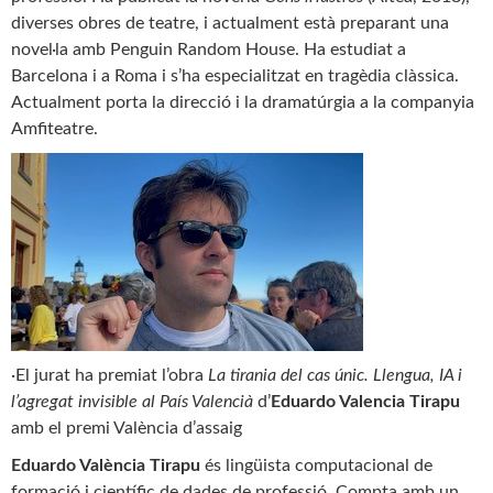
diverses obres de teatre, i actualment està preparant una
novel·la amb Penguin Random House. Ha estudiat a
Barcelona i a Roma i s’ha especialitzat en tragèdia clàssica.
Actualment porta la direcció i la dramatúrgia a la companyia
Amfiteatre.
·El jurat ha premiat l’obra
La tirania del cas únic. Llengua, IA i
l’agregat invisible al País Valencià
d’
Eduardo Valencia Tirapu
amb el premi València d’assaig
Eduardo València Tirapu
és lingüista computacional de
formació i científic de dades de professió. Compta amb un