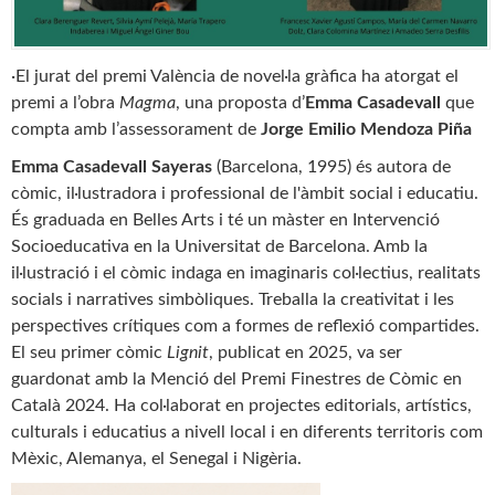
·El jurat del premi València de novel·la gràfica ha atorgat el
premi a l’obra
Magma
, una proposta d’
Emma Casadevall
que
compta amb l’assessorament de
Jorge Emilio Mendoza Piña
Emma Casadevall Sayeras
(Barcelona, 1995) és autora de
còmic, il·lustradora i professional de l'àmbit social i educatiu.
És graduada en Belles Arts i té un màster en Intervenció
Socioeducativa en la Universitat de Barcelona. Amb la
il·lustració i el còmic indaga en imaginaris col·lectius, realitats
socials i narratives simbòliques. Treballa la creativitat i les
perspectives crítiques com a formes de reflexió compartides.
El seu primer còmic
Lignit
, publicat en 2025, va ser
guardonat amb la Menció del Premi Finestres de Còmic en
Català 2024. Ha col·laborat en projectes editorials, artístics,
culturals i educatius a nivell local i en diferents territoris com
Mèxic, Alemanya, el Senegal i Nigèria.