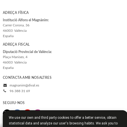
ADREÇA FÍSICA
Institució Alfons el Magnànim:
Carrer Corona, 36
46003
València
España
ADREÇA FISCAL
Diputació Provincial de València:
Plaça Manises, 4
46003
València
España
CONTACTA AMB NOSALTRES
magnanim@dival.es
96 388 31 69
SEGUIU-NOS
We use our own and third party cookies to offer a better service, obtain
statistical data and analyze our user's browsing habits. We ask you to