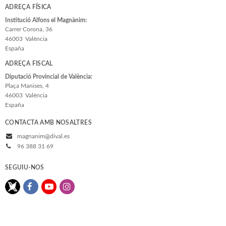
ADREÇA FÍSICA
Institució Alfons el Magnànim:
Carrer Corona, 36
46003
València
España
ADREÇA FISCAL
Diputació Provincial de València:
Plaça Manises, 4
46003
València
España
CONTACTA AMB NOSALTRES
magnanim@dival.es
96 388 31 69
SEGUIU-NOS