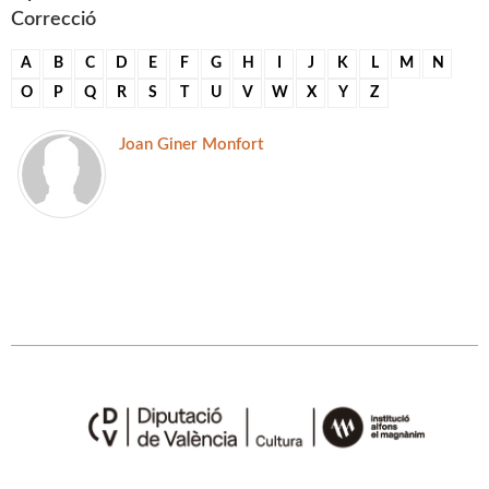
Correcció
A
B
C
D
E
F
G
H
I
J
K
L
M
N
O
P
Q
R
S
T
U
V
W
X
Y
Z
Joan Giner Monfort