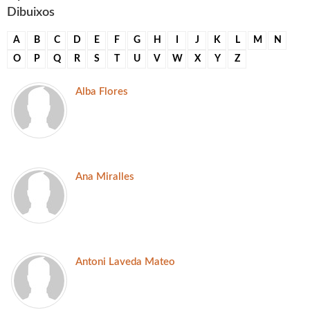
Dibuixos
A
B
C
D
E
F
G
H
I
J
K
L
M
N
O
P
Q
R
S
T
U
V
W
X
Y
Z
Alba Flores
Ana Miralles
Antoni Laveda Mateo