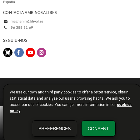
España
CONTACTA AMB NOSALTRES
magnanim@dival.es
96 388 31 69
SEGUIU-NOS
© 2026, Diputació de València
We use our own and third party cookies to offer a better service, obtain
Avís legal
Política de cookies
Política de privacitat
statistical data and analyze our user's browsing habits. We ask you to
Condicions de compra
Diputació de València
accept our use of cookies. You can get more information in our
cookies
policy
.
PREFERENCES
CONSENT