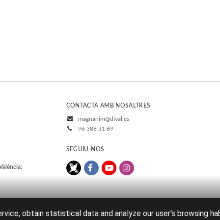
CONTACTA AMB NOSALTRES
magnanim@dival.es
96 388 31 69
SEGUIU-NOS
València:
rvice, obtain statistical data and analyze our user's browsing ha