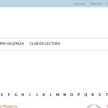
Qui som
Directori
O
MIS VALÈNCIA
CLUB DE LECTURA
E
F
G
H
I
J
K
L
M
N
O
P
Q
R
S
T
s Munárriz