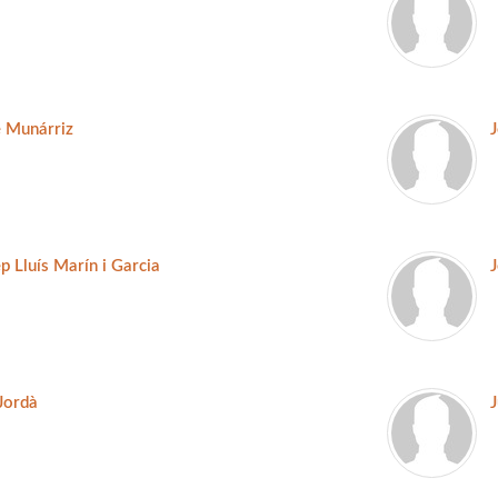
 Munárriz
p Lluís Marín i Garcia
 Jordà
J