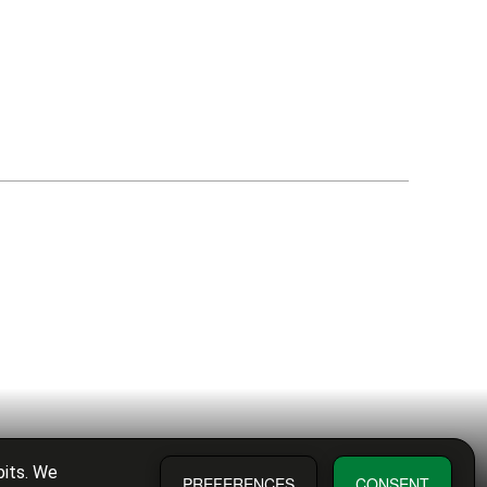
bits. We
PREFERENCES
CONSENT