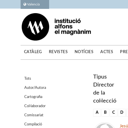
Valencià
CATÀLEG
REVISTES
NOTÍCIES
ACTES
PRE
Tipus
Tots
Director
Autor/Autora
de la
Cartografia
col·lecció
Col·laborador
A
B
C
D
Comissariat
Compilació
Jesú