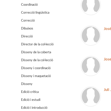
Coordinació
Correcció lingüistica
Correcció
Dibuixos
José
Direcció
Director de la col·lecció
Disseny de la coberta
Jose
Disseny de la col·lecció
Disseny i coordinació
Disseny i maquetació
Disseny
Juli
Edició crítica
Edició i estudi
Edició i introducció