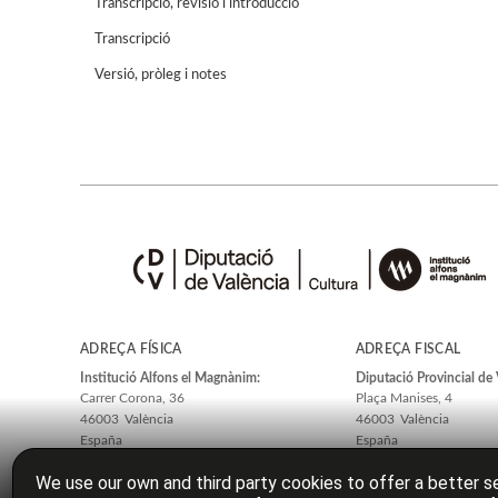
Transcripció, revisió i introducció
Transcripció
Versió, pròleg i notes
ADREÇA FÍSICA
ADREÇA FISCAL
Institució Alfons el Magnànim:
Diputació Provincial de 
Carrer Corona, 36
Plaça Manises, 4
46003
València
46003
València
España
España
We use our own and third party cookies to offer a better se