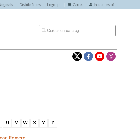
riginals
Distribuïdors
Logotips
Carret
Iniciar sessió
U
V
W
X
Y
Z
Joan Romero