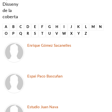
Disseny
de la
coberta
A
B
C
D
E
F
G
H
I
J
K
L
M
N
O
P
Q
R
S
T
U
V
W
X
Y
Z
Enrique Gómez Sacanelles
Espai Paco Bascuñan
Estudio Juan Nava