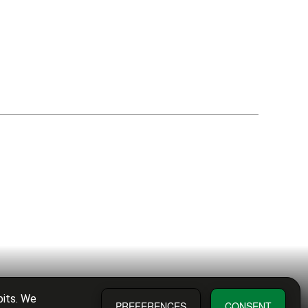
bits. We
PREFERENCES
CONSENT