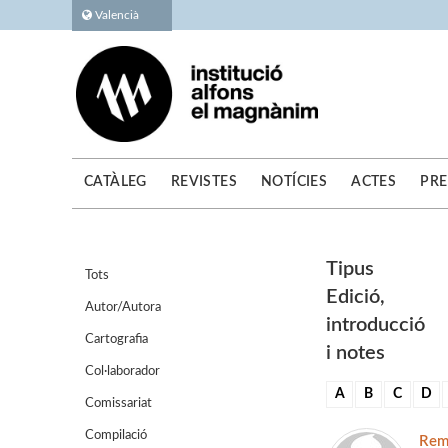
Valencià
CATÀLEG
REVISTES
NOTÍCIES
ACTES
PRE
Tipus
Tots
Edició,
Autor/Autora
introducció
Cartografia
i notes
Col·laborador
A
B
C
D
Comissariat
Compilació
Reme