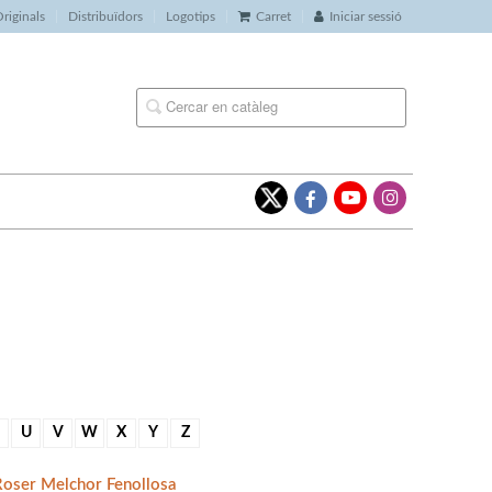
riginals
Distribuïdors
Logotips
Carret
Iniciar sessió
U
V
W
X
Y
Z
Roser Melchor Fenollosa