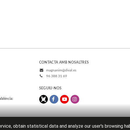
CONTACTA AMB NOSALTRES
magnanim@dival.es
96 388 31 69
SEGUIU-NOS
València:
rvice, obtain statistical data and analyze our user's browsing ha