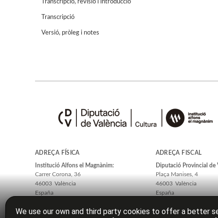
Transcripció, revisió i introducció
Transcripció
Versió, pròleg i notes
ADREÇA FÍSICA
ADREÇA FISCAL
Institució Alfons el Magnànim:
Diputació Provincial de 
Carrer Corona, 36
Plaça Manises, 4
46003
València
46003
València
España
España
We use our own and third party cookies to offer a better se