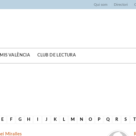
Qui som
Directori
O
MIS VALÈNCIA
CLUB DE LECTURA
E
F
G
H
I
J
K
L
M
N
O
P
Q
R
S
T
i Miralles