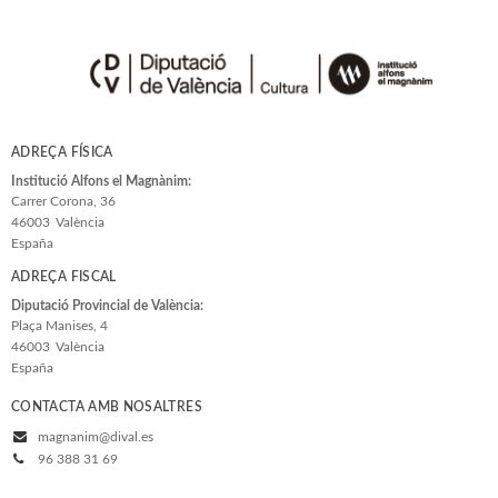
ADREÇA FÍSICA
Institució Alfons el Magnànim:
Carrer Corona, 36
46003
València
España
ADREÇA FISCAL
Diputació Provincial de València:
Plaça Manises, 4
46003
València
España
CONTACTA AMB NOSALTRES
magnanim@dival.es
96 388 31 69