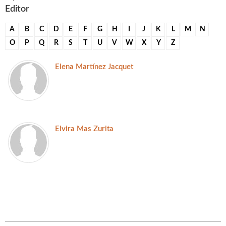
Editor
A
B
C
D
E
F
G
H
I
J
K
L
M
N
O
P
Q
R
S
T
U
V
W
X
Y
Z
Elena Martínez Jacquet
Elvira Mas Zurita