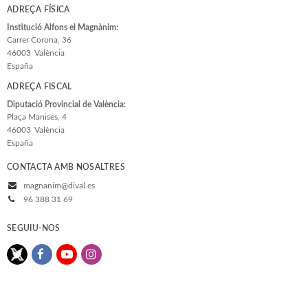
ADREÇA FÍSICA
Institució Alfons el Magnànim:
Carrer Corona, 36
46003
València
España
ADREÇA FISCAL
Diputació Provincial de València:
Plaça Manises, 4
46003
València
España
CONTACTA AMB NOSALTRES
magnanim@dival.es
96 388 31 69
SEGUIU-NOS