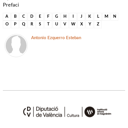
Prefaci
A
B
C
D
E
F
G
H
I
J
K
L
M
N
O
P
Q
R
S
T
U
V
W
X
Y
Z
Antonio Ezquerro Esteban