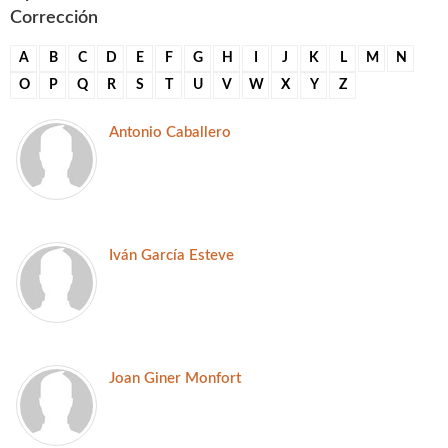
Corrección
A
B
C
D
E
F
G
H
I
J
K
L
M
N
O
P
Q
R
S
T
U
V
W
X
Y
Z
Antonio Caballero
Iván García Esteve
Joan Giner Monfort