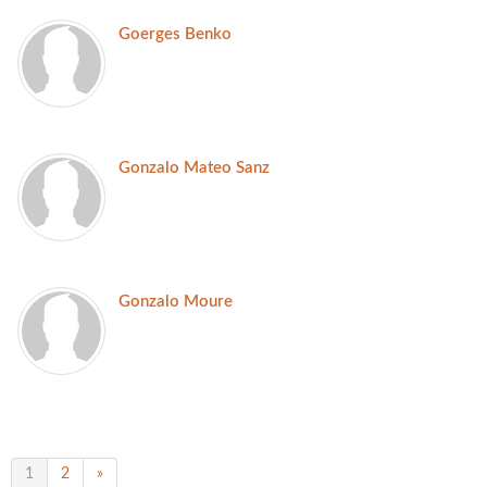
Goerges Benko
Gonzalo Mateo Sanz
Gonzalo Moure
1
2
»