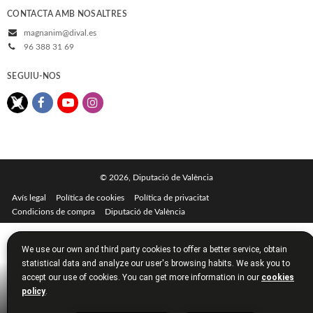
CONTACTA AMB NOSALTRES
magnanim@dival.es
96 388 31 69
SEGUIU-NOS
© 2026, Diputació de València
Avís legal
Política de cookies
Política de privacitat
Condicions de compra
Diputació de València
We use our own and third party cookies to offer a better service, obtain
statistical data and analyze our user's browsing habits. We ask you to
accept our use of cookies. You can get more information in our
cookies
policy
.