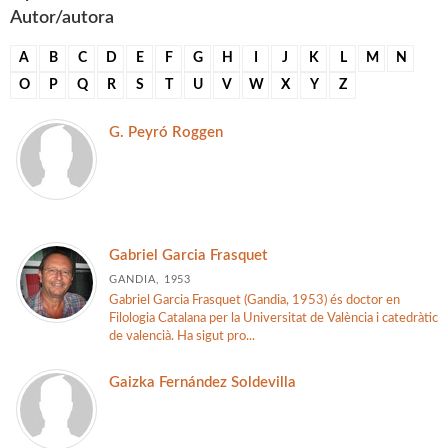
Autor/autora
A
B
C
D
E
F
G
H
I
J
K
L
M
N
O
P
Q
R
S
T
U
V
W
X
Y
Z
G. Peyró Roggen
Gabriel Garcia Frasquet
GANDIA, 1953
Gabriel Garcia Frasquet (Gandia, 1953) és doctor en
Filologia Catalana per la Universitat de València i catedràtic
de valencià. Ha sigut pro...
Gaizka Fernández Soldevilla