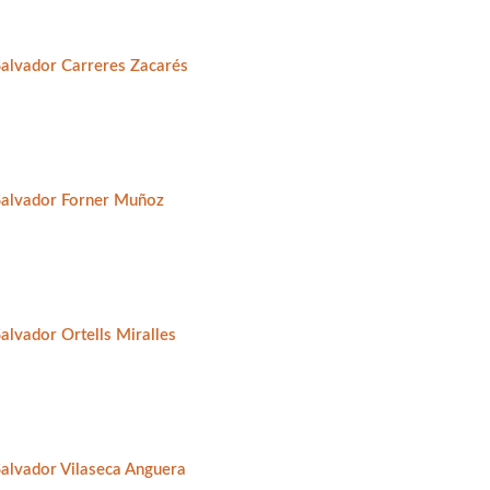
Salvador Carreres Zacarés
Salvador Forner Muñoz
alvador Ortells Miralles
Salvador Vilaseca Anguera