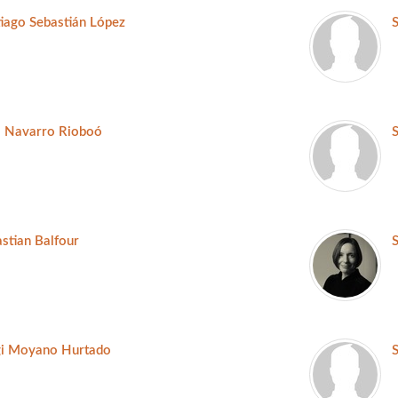
iago Sebastián López
a Navarro Rioboó
S
stian Balfour
gi Moyano Hurtado
S