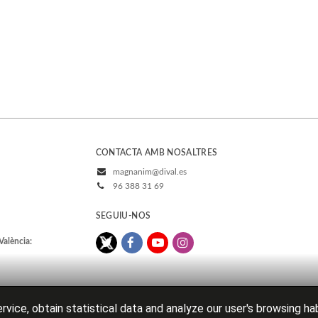
CONTACTA AMB NOSALTRES
magnanim@dival.es
96 388 31 69
SEGUIU-NOS
València:
rvice, obtain statistical data and analyze our user's browsing ha