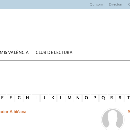
Qui som
Directori
O
MIS VALÈNCIA
CLUB DE LECTURA
E
F
G
H
I
J
K
L
M
N
O
P
Q
R
S
T
ador Albiñana