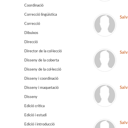
Coordinació
Correcció lingüistica
Salv
Correcció
Dibuixos
Direcció
Director de la col·lecció
Salv
Disseny de la coberta
Disseny de la col·lecció
Disseny i coordinació
Salv
Disseny i maquetació
Disseny
Edició crítica
Edició i estudi
Salv
Edició i introducció