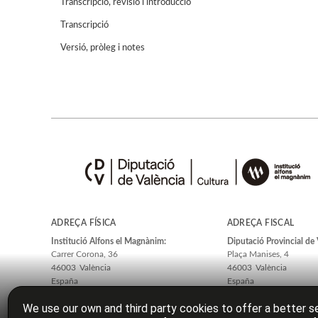
Transcripció, revisió i introducció
Transcripció
Versió, pròleg i notes
ADREÇA FÍSICA
ADREÇA FISCAL
Institució Alfons el Magnànim:
Diputació Provincial de 
Carrer Corona, 36
Plaça Manises, 4
46003
València
46003
València
España
España
We use our own and third party cookies to offer a better se