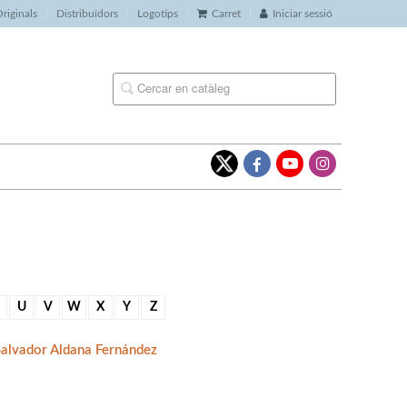
riginals
Distribuïdors
Logotips
Carret
Iniciar sessió
U
V
W
X
Y
Z
Salvador Aldana Fernández