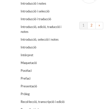
Introducció i notes
Introducció i selecció
Introducció i traducció
1
2
»
Introducció, edició, traducció i
notes
Introducció, selecció i notes
Introducció
Intèrpret
Maquetació
Postfaci
Prefaci
Presentació
Pròleg
Recol·lecció, transcripció i edició