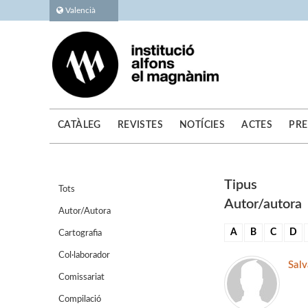
Valencià
CATÀLEG
REVISTES
NOTÍCIES
ACTES
PRE
Tipus
Tots
Autor/autora
Autor/Autora
A
B
C
D
Cartografia
Col·laborador
Salv
Comissariat
Compilació