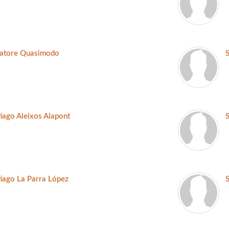
vatore Quasimodo
iago Aleixos Alapont
S
iago La Parra López