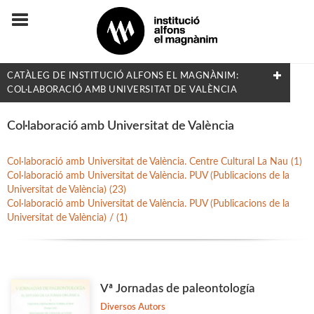
CATÀLEG DE INSTITUCIÓ ALFONS EL MAGNÀNIM:
COL·LABORACIÓ AMB UNIVERSITAT DE VALÈNCIA
FILTRAT PER:
Col·laboració amb Universitat de València
Flora i Fauna
Col·laboració amb Universitat de València. Centre Cultural La Nau (1)
Col·laboració amb Universitat de València. PUV (Publicacions de la
Universitat de València) (23)
MATÈRIES
Col·laboració amb Universitat de València. PUV (Publicacions de la
Universitat de València) / (1)
Arqueologia
Arts i Disseny
Biografies
Vª Jornadas de paleontología
Dret i Economia
Diversos Autors