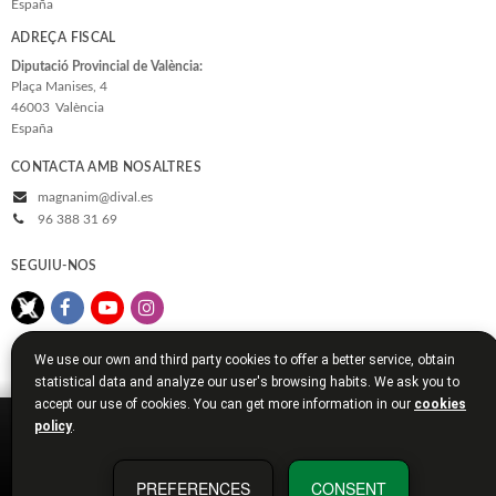
España
Biblioteca d'Autors Valencians
ADREÇA FISCAL
Biblioteca de Filologia
Diputació Provincial de València:
Plaça Manises, 4
Biografia
46003
València
España
Ciencia
CONTACTA AMB NOSALTRES
Col·laboració amb Altres Institucions
magnanim@dival.es
Veure-les totes... (77)
96 388 31 69
SEGUIU-NOS
We use our own and third party cookies to offer a better service, obtain
statistical data and analyze our user's browsing habits. We ask you to
accept our use of cookies. You can get more information in our
cookies
policy
.
© 2026, Diputació de València
Avís legal
Política de cookies
Política de privacitat
Condicions de compra
Diputació de València
PREFERENCES
CONSENT