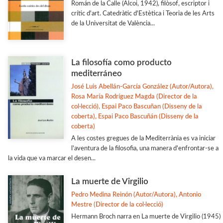
Román de la Calle (Alcoi, 1942), filòsof, escriptor i
crític d'art. Catedràtic d'Estètica i Teoria de les Arts
de la Universitat de València...
La filosofía como producto
mediterráneo
José Luis Abellán-García González (Autor/Autora),
Rosa María Rodríguez Magda (Director de la
col·lecció), Espai Paco Bascuñan (Disseny de la
coberta), Espai Paco Bascuñán (Disseny de la
coberta)
A les costes gregues de la Mediterrània es va iniciar
l'aventura de la filosofia, una manera d'enfrontar-se a
la vida que va marcar el desen...
La muerte de Virgilio
Pedro Medina Reinón (Autor/Autora), Antonio
Mestre (Director de la col·lecció)
Hermann Broch narra en La muerte de Virgilio (1945)