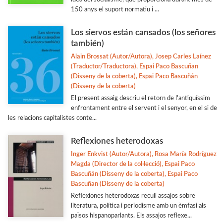
150 anys el suport normatiu i ...
Los siervos están cansados (los señores
también)
Alain Brossat (Autor/Autora), Josep Carles Laínez
(Traductor/Traductora), Espai Paco Bascuñan
(Disseny de la coberta), Espai Paco Bascuñán
(Disseny de la coberta)
El present assaig descriu el retorn de l'antiquíssim
enfrontament entre el servent i el senyor, en el si de
les relacions capitalistes conte...
Reflexiones heterodoxas
Inger Enkvist (Autor/Autora), Rosa María Rodríguez
Magda (Director de la col·lecció), Espai Paco
Bascuñán (Disseny de la coberta), Espai Paco
Bascuñan (Disseny de la coberta)
Reflexiones heterodoxas recull assajos sobre
literatura, política i periodisme amb un èmfasi als
països hispanoparlants. Els assajos reflexe...