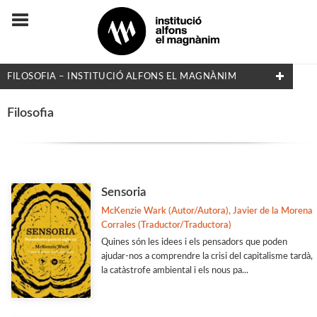
FILOSOFIA – INSTITUCIÓ ALFONS EL MAGNÀNIM
FILTRAT PER:
Filosofia
Filosofia
MATÈRIES
Sensoria
McKenzie Wark (Autor/Autora), Javier de la Morena
Arqueologia
Corrales (Traductor/Traductora)
Arts i Disseny
Quines són les idees i els pensadors que poden
ajudar-nos a comprendre la crisi del capitalisme tardà,
Biografies
la catàstrofe ambiental i els nous pa...
Dret i Economia
Estudis Generals