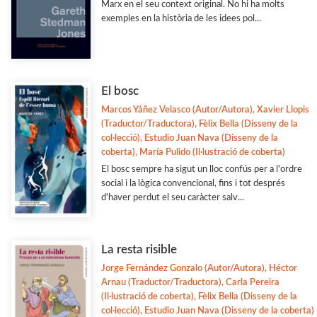
Marx en el seu context original. No hi ha molts
exemples en la història de les idees pol...
El bosc
Marcos Yáñez Velasco (Autor/Autora), Xavier Llopis
(Traductor/Traductora), Fèlix Bella (Disseny de la
col·lecció), Estudio Juan Nava (Disseny de la
coberta), María Pulido (Il·lustració de coberta)
El bosc sempre ha sigut un lloc confús per a l'ordre
social i la lògica convencional, fins i tot després
d'haver perdut el seu caràcter salv...
La resta risible
Jorge Fernández Gonzalo (Autor/Autora), Héctor
Arnau (Traductor/Traductora), Carla Pereira
(Il·lustració de coberta), Fèlix Bella (Disseny de la
col·lecció), Estudio Juan Nava (Disseny de la coberta)