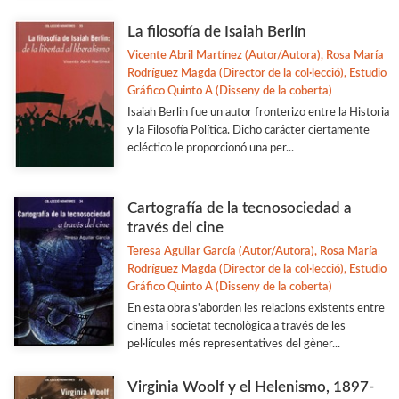
La filosofía de Isaiah Berlín
Vicente Abril Martínez (Autor/Autora), Rosa María
Rodríguez Magda (Director de la col·lecció), Estudio
Gráfico Quinto A (Disseny de la coberta)
Isaiah Berlin fue un autor fronterizo entre la Historia
y la Filosofía Política. Dicho carácter ciertamente
ecléctico le proporcionó una per...
Cartografía de la tecnosociedad a
través del cine
Teresa Aguilar García (Autor/Autora), Rosa María
Rodríguez Magda (Director de la col·lecció), Estudio
Gráfico Quinto A (Disseny de la coberta)
En esta obra s'aborden les relacions existents entre
cinema i societat tecnològica a través de les
pel·lícules més representatives del gèner...
Virginia Woolf y el Helenismo, 1897-