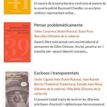
El mestre de la teoria literària s'enfronta al mestre de
la novel·la policial Raymond Chandler, un escriptor
estilista i representant enllue...
Pensar problemáticamente
Julien Canavera (Autor/Autora), Espai Paco
Bascuñán (Disseny de la coberta)
Aquest llibre està pensat com una introducció al
pensament de Gilles Deleuze. Ara bé, penetrar en -i
transitar per- aquest laberint conceptu...
Exclosos i transparentats
Javier Cigüela Sola (Autor/Autora), Joan Ramón
Borrás (Traductor/Traductora), Estudio Juan Nava
(Disseny de la coberta), Fèlix Bella (Disseny de la
col·lecció)
El present treball tracta de recórrer les diferents
pràctiques d'exclusió i vigilància que han acompanyat