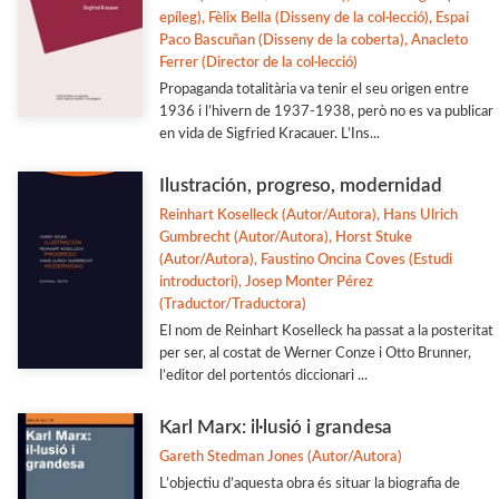
epíleg), Fèlix Bella (Disseny de la col·lecció), Espai
Paco Bascuñan (Disseny de la coberta), Anacleto
Ferrer (Director de la col·lecció)
Propaganda totalitària va tenir el seu origen entre
1936 i l’hivern de 1937-1938, però no es va publicar
en vida de Sigfried Kracauer. L’Ins...
Ilustración, progreso, modernidad
Reinhart Koselleck (Autor/Autora), Hans Ulrich
Gumbrecht (Autor/Autora), Horst Stuke
(Autor/Autora), Faustino Oncina Coves (Estudi
introductori), Josep Monter Pérez
(Traductor/Traductora)
El nom de Reinhart Koselleck ha passat a la posteritat
per ser, al costat de Werner Conze i Otto Brunner,
l’editor del portentós diccionari ...
Karl Marx: il·lusió i grandesa
Gareth Stedman Jones (Autor/Autora)
L’objectiu d’aquesta obra és situar la biografia de