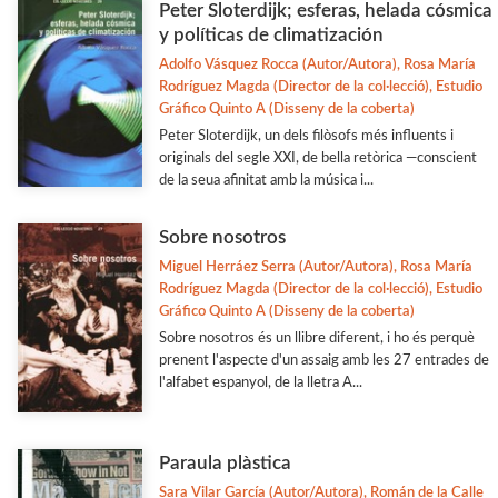
Peter Sloterdijk; esferas, helada cósmica
y políticas de climatización
Adolfo Vásquez Rocca (Autor/Autora), Rosa María
Rodríguez Magda (Director de la col·lecció), Estudio
Gráfico Quinto A (Disseny de la coberta)
Peter Sloterdijk, un dels filòsofs més influents i
originals del segle XXI, de bella retòrica —conscient
de la seua afinitat amb la música i...
Sobre nosotros
Miguel Herráez Serra (Autor/Autora), Rosa María
Rodríguez Magda (Director de la col·lecció), Estudio
Gráfico Quinto A (Disseny de la coberta)
Sobre nosotros és un llibre diferent, i ho és perquè
prenent l'aspecte d'un assaig amb les 27 entrades de
l'alfabet espanyol, de la lletra A...
Paraula plàstica
Sara Vilar García (Autor/Autora), Román de la Calle