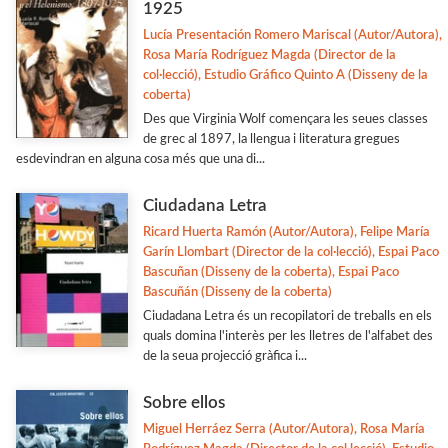
1925
Lucía Presentación Romero Mariscal (Autor/Autora),
Rosa María Rodríguez Magda (Director de la
col·lecció), Estudio Gráfico Quinto A (Disseny de la
coberta)
Des que Virginia Wolf començara les seues classes
de grec al 1897, la llengua i literatura gregues
esdevindran en alguna cosa més que una di...
Ciudadana Letra
Ricard Huerta Ramón (Autor/Autora), Felipe María
Garín Llombart (Director de la col·lecció), Espai Paco
Bascuñan (Disseny de la coberta), Espai Paco
Bascuñán (Disseny de la coberta)
Ciudadana Letra és un recopilatori de treballs en els
quals domina l'interès per les lletres de l'alfabet des
de la seua projecció gràfica i...
Sobre ellos
Miguel Herráez Serra (Autor/Autora), Rosa María