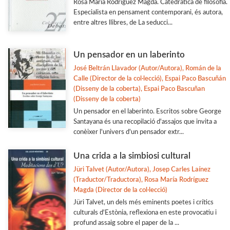
Rosa María Rodríguez Magda. Catedràtica de filosofia.
Especialista en pensament contemporani, és autora,
entre altres llibres, de La seducci...
Un pensador en un laberinto
José Beltrán Llavador (Autor/Autora), Román de la
Calle (Director de la col·lecció), Espai Paco Bascuñán
(Disseny de la coberta), Espai Paco Bascuñan
(Disseny de la coberta)
Un pensador en el laberinto. Escritos sobre George
Santayana és una recopilació d'assajos que invita a
conèixer l'univers d'un pensador extr...
Una crida a la simbiosi cultural
Jüri Talvet (Autor/Autora), Josep Carles Laínez
(Traductor/Traductora), Rosa María Rodríguez
Magda (Director de la col·lecció)
Jüri Talvet, un dels més eminents poetes i crítics
culturals d'Estònia, reflexiona en este provocatiu i
profund assaig sobre el paper de la ...