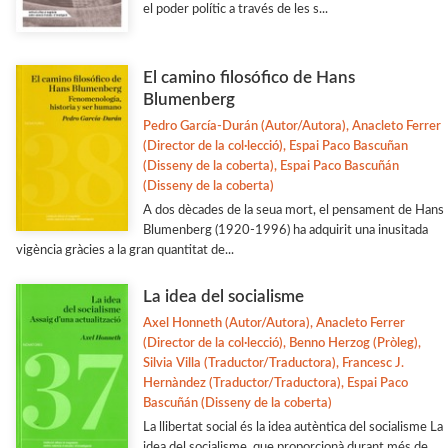
el poder polític a través de les s...
El camino filosófico de Hans
Blumenberg
Pedro García-Durán (Autor/Autora), Anacleto Ferrer
(Director de la col·lecció), Espai Paco Bascuñan
(Disseny de la coberta), Espai Paco Bascuñán
(Disseny de la coberta)
A dos dècades de la seua mort, el pensament de Hans
Blumenberg (1920-1996) ha adquirit una inusitada
vigència gràcies a la gran quantitat de...
La idea del socialisme
Axel Honneth (Autor/Autora), Anacleto Ferrer
(Director de la col·lecció), Benno Herzog (Pròleg),
Silvia Villa (Traductor/Traductora), Francesc J.
Hernàndez (Traductor/Traductora), Espai Paco
Bascuñán (Disseny de la coberta)
La llibertat social és la idea autèntica del socialisme La
idea del socialisme, que proporcionà durant més de