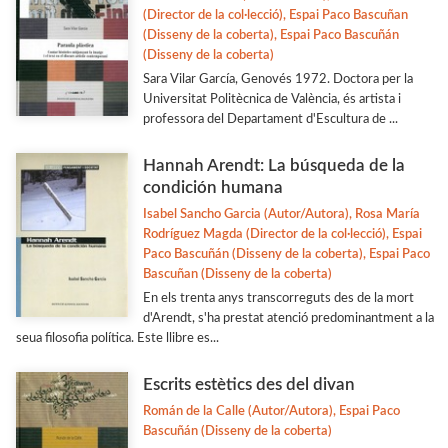
(Director de la col·lecció), Espai Paco Bascuñan
(Disseny de la coberta), Espai Paco Bascuñán
(Disseny de la coberta)
Sara Vilar García, Genovés 1972. Doctora per la
Universitat Politècnica de València, és artista i
professora del Departament d'Escultura de ...
Hannah Arendt: La búsqueda de la
condición humana
Isabel Sancho Garcia (Autor/Autora), Rosa María
Rodríguez Magda (Director de la col·lecció), Espai
Paco Bascuñán (Disseny de la coberta), Espai Paco
Bascuñan (Disseny de la coberta)
En els trenta anys transcorreguts des de la mort
d'Arendt, s'ha prestat atenció predominantment a la
seua filosofia política. Este llibre es...
Escrits estètics des del divan
Román de la Calle (Autor/Autora), Espai Paco
Bascuñán (Disseny de la coberta)