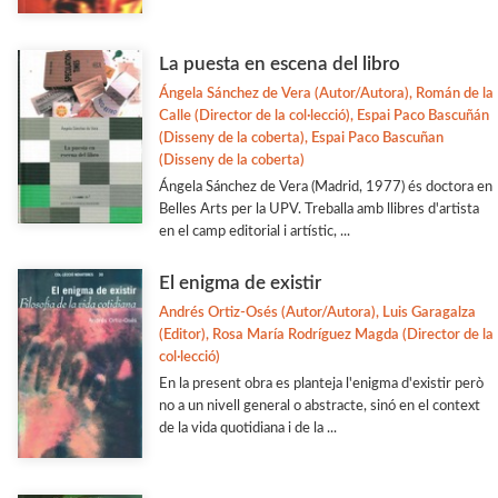
La puesta en escena del libro
Ángela Sánchez de Vera (Autor/Autora), Román de la
Calle (Director de la col·lecció), Espai Paco Bascuñán
(Disseny de la coberta), Espai Paco Bascuñan
(Disseny de la coberta)
Ángela Sánchez de Vera (Madrid, 1977) és doctora en
Belles Arts per la UPV. Treballa amb llibres d'artista
en el camp editorial i artístic, ...
El enigma de existir
Andrés Ortiz-Osés (Autor/Autora), Luis Garagalza
(Editor), Rosa María Rodríguez Magda (Director de la
col·lecció)
En la present obra es planteja l'enigma d'existir però
no a un nivell general o abstracte, sinó en el context
de la vida quotidiana i de la ...