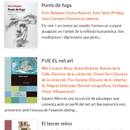
Estudis Literaris
Punts de fuga
Enric Balaguer (Autor/Autora), Enric Sòria (Pròleg),
Etnologia
Joan Castejón (Il·lustració coberta)
Filologia
Els vint-i-un textos ací reunits formen un conjunt
assagístic en l’àmbit de la reflexió humanística. Són
Filosofia
meditacions i digressions que giren...
Flora i Fauna
Veure-les totes... (33)
FUE EL net.art
Nilo Casares Rivas (Autor/Autora), Román de la
COL·LECCIONS
Calle (Director de la col·lecció), Vicent Ferri (Disseny
de la col·lecció), Pau Soriano (Disseny de la coberta),
Adés & Ara
SL Alegres Delicades (Revisió ortogràfica), Gràfiques
Vimar (Maquetació)
Antologies
Aquest llibre és una successió de passatges que
Arquitectura y Urbanismo
comença amb un perfil del net.art iberoamericà més
primerenc amb l’excusa de l’examen deting...
Arxius i Documents
Biblioteca d'Autors Teatrals
El tercer reino