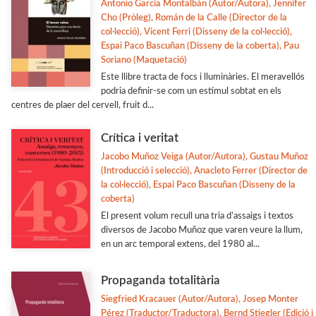
Biblioteca d'Autors Valencians
Antonio García Montalbán (Autor/Autora), Jennifer
Cho (Pròleg), Román de la Calle (Director de la
Biblioteca de Filologia
col·lecció), Vicent Ferri (Disseny de la col·lecció),
Espai Paco Bascuñan (Disseny de la coberta), Pau
Biografia
Soriano (Maquetació)
Ciencia
Este llibre tracta de focs i lluminàries. El meravellós
podria definir-se com un estímul sobtat en els
Col·laboració amb Altres Institucions
centres de plaer del cervell, fruit d...
Veure-les totes... (77)
Crítica i veritat
Jacobo Muñoz Veiga (Autor/Autora), Gustau Muñoz
(Introducció i selecció), Anacleto Ferrer (Director de
la col·lecció), Espai Paco Bascuñan (Disseny de la
coberta)
El present volum recull una tria d’assaigs i textos
diversos de Jacobo Muñoz que varen veure la llum,
en un arc temporal extens, del 1980 al...
Propaganda totalitària
Siegfried Kracauer (Autor/Autora), Josep Monter
Pérez (Traductor/Traductora), Bernd Stiegler (Edició i