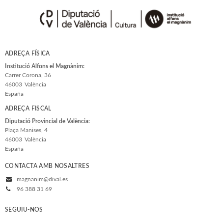
Estudis Generals
Estudis Literaris
Etnologia
Filologia
ADREÇA FÍSICA
Filosofia
Institució Alfons el Magnànim:
Carrer Corona, 36
Flora i Fauna
46003
València
España
Veure-les totes... (33)
ADREÇA FISCAL
Diputació Provincial de València:
Plaça Manises, 4
COL·LECCIONS
46003
València
España
Adés & Ara
CONTACTA AMB NOSALTRES
Antologies
magnanim@dival.es
Arquitectura y Urbanismo
96 388 31 69
Arxius i Documents
SEGUIU-NOS
Biblioteca d'Autors Teatrals