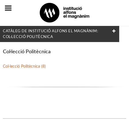
CATÀLEG DE INSTITUCIÓ ALFONS EL MAGNÀNIM:
COL·LECCIÓ POLITÈCNICA
FILTRAT PER:
Col·lecció Politècnica
Flora i Fauna
Col·lecció Politècnica (8)
MATÈRIES
Arqueologia
Arts i Disseny
Biografies
Dret i Economia