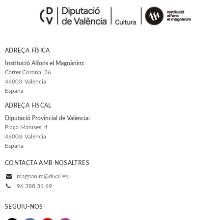
Biblioteca d'Autors Valencians
Biblioteca de Filologia
Biografia
ADREÇA FÍSICA
Ciencia
Institució Alfons el Magnànim:
Carrer Corona, 36
Col·laboració amb Altres Institucions
46003
València
España
Veure-les totes... (77)
ADREÇA FISCAL
Diputació Provincial de València:
Plaça Manises, 4
46003
València
España
CONTACTA AMB NOSALTRES
magnanim@dival.es
96 388 31 69
SEGUIU-NOS