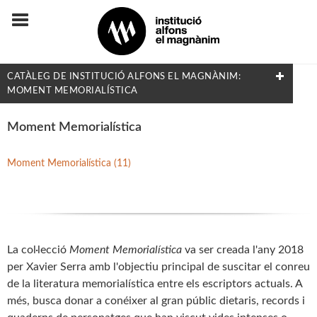
CATÀLEG DE INSTITUCIÓ ALFONS EL MAGNÀNIM:
MOMENT MEMORIALÍSTICA
FILTRAT PER:
Moment Memorialística
Flora i Fauna
Moment Memorialística (11)
MATÈRIES
Arqueologia
La col·lecció
Moment Memorialística
va ser creada l'any 2018
Arts i Disseny
per Xavier Serra amb l'objectiu principal de suscitar el conreu
Biografies
de la literatura memorialística entre els escriptors actuals. A
Dret i Economia
més, busca donar a conéixer al gran públic dietaris, records i