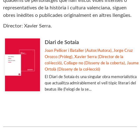
quaderns de personatges que han viscut vides intenses o
Estudis Generals
representatives de la història i cultura valenciana, siguen
Estudis Literaris
obres inèdites o publicades originalment en altres llengües.
Etnologia
Director: Xavier Serra.
Filologia
Diari de Sotaia
Filosofia
Joan Pellicer i Bataller (Autor/Autora), Jorge Cruz
Flora i Fauna
Orozco (Pròleg), Xavier Serra (Director de la
Veure-les totes... (33)
col·lecció), Collage-no (Disseny de la coberta), Jaume
Ortolà (Disseny de la col·lecció)
El Diari de Sotaia és una singular obra memorialística
que actualitza admirablement el vell tòpic literari del
COL·LECCIONS
beatus ille (l'elogi de la se...
Adés & Ara
Antologies
Arquitectura y Urbanismo
Arxius i Documents
Biblioteca d'Autors Teatrals