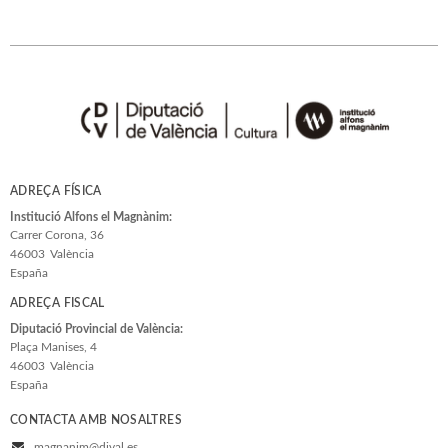
Estudis Generals
Estudis Literaris
Etnologia
Filologia
Filosofia
Flora i Fauna
ADREÇA FÍSICA
Veure-les totes... (33)
Institució Alfons el Magnànim:
Carrer Corona, 36
46003
València
COL·LECCIONS
España
ADREÇA FISCAL
Adés & Ara
Diputació Provincial de València:
Antologies
Plaça Manises, 4
46003
València
Arquitectura y Urbanismo
España
Arxius i Documents
CONTACTA AMB NOSALTRES
Biblioteca d'Autors Teatrals
magnanim@dival.es