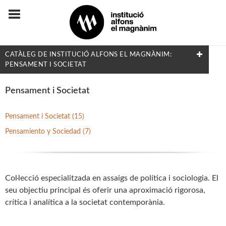
CATÀLEG DE INSTITUCIÓ ALFONS EL MAGNÀNIM:
PENSAMENT I SOCIETAT
FILTRAT PER:
Pensament i Societat
Flora i Fauna
Pensament i Societat (15)
Pensamiento y Sociedad (7)
MATÈRIES
Arqueologia
Col·lecció especialitzada en assaigs de política i sociologia. El
Arts i Disseny
seu objectiu principal és oferir una aproximació rigorosa,
Biografies
crítica i analítica a la societat contemporània.
Dret i Economia