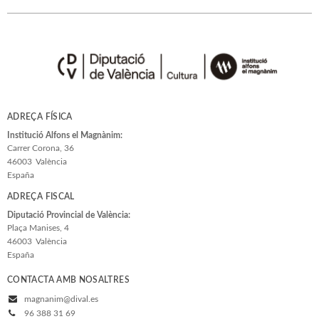
Estudis Generals
Estudis Literaris
Etnologia
Filologia
Filosofia
ADREÇA FÍSICA
Flora i Fauna
Institució Alfons el Magnànim:
Carrer Corona, 36
Veure-les totes... (33)
46003
València
España
ADREÇA FISCAL
COL·LECCIONS
Diputació Provincial de València:
Plaça Manises, 4
Adés & Ara
46003
València
España
Antologies
Arquitectura y Urbanismo
CONTACTA AMB NOSALTRES
magnanim@dival.es
Arxius i Documents
96 388 31 69