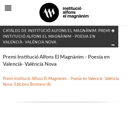
CATÀLEG DE INSTITUCIÓ ALFONS EL MAGNÀNIM: PREMI
INSTITUCIÓ ALFONS EL MAGNÀNIM - POESIA EN
VALENCIÀ- VALÈNCIA NOVA
FILTRAT PER:
Premi Institució Alfons El Magnànim - Poesia en
Valencià- València Nova
Flora i Fauna
Premi Institució Alfons El Magnànim - Poesia en Valencià- València
Nova. Edicions Bromera (8)
MATÈRIES
Arqueologia
Arts i Disseny
Biografies
Dret i Economia