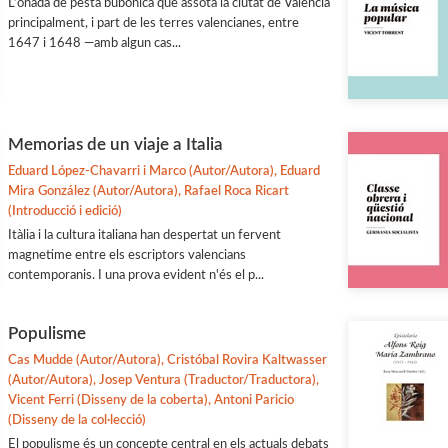
L’onada de pesta bubònica que assotà la ciutat de València
principalment, i part de les terres valencianes, entre
1647 i 1648 —amb algun cas...
Memorias de un viaje a Italia
Eduard López-Chavarri i Marco (Autor/Autora), Eduard
Mira González (Autor/Autora), Rafael Roca Ricart
(Introducció i edició)
Itàlia i la cultura italiana han despertat un fervent
magnetime entre els escriptors valencians
contemporanis. I una prova evident n'és el p...
Populisme
Cas Mudde (Autor/Autora), Cristóbal Rovira Kaltwasser
(Autor/Autora), Josep Ventura (Traductor/Traductora),
Vicent Ferri (Disseny de la coberta), Antoni Paricio
(Disseny de la col·lecció)
El populisme és un concepte central en els actuals debats