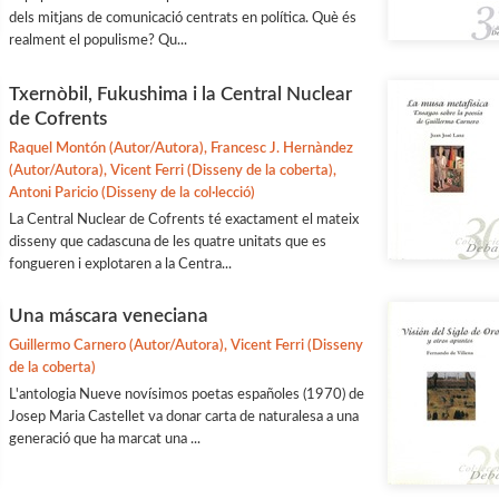
dels mitjans de comunicació centrats en política. Què és
realment el populisme? Qu...
Txernòbil, Fukushima i la Central Nuclear
de Cofrents
Raquel Montón (Autor/Autora), Francesc J. Hernàndez
(Autor/Autora), Vicent Ferri (Disseny de la coberta),
Antoni Paricio (Disseny de la col·lecció)
La Central Nuclear de Cofrents té exactament el mateix
disseny que cadascuna de les quatre unitats que es
fongueren i explotaren a la Centra...
Una máscara veneciana
Guillermo Carnero (Autor/Autora), Vicent Ferri (Disseny
de la coberta)
L'antologia Nueve novísimos poetas españoles (1970) de
Josep Maria Castellet va donar carta de naturalesa a una
generació que ha marcat una ...