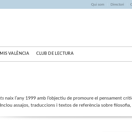
Qui som
Directori
O
MIS VALÈNCIA
CLUB DE LECTURA
ts
naix l’any 1999 amb l’objectiu de promoure el pensament crític, 
clou assajos, traduccions i textos de referència sobre filosofia, s