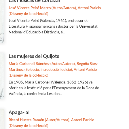
Las músicas de Cortázar
José Vicente Peiró Marco (Autor/Autora), Antoni Paricio
(Disseny de la col·lecció)
José Vicente Peiró (València, 1961), professor de
Literatura Hispanoamericana i doctor per la Universitat
Nacional d'Educació a Distància, é...
Las mujeres del Quijote
María Carbonell Sánchez (Autor/Autora), Begoña Sáez
Martínez (Selecció, introducció i edició), Antoni Paricio
(Disseny de la col·lecció)
En 1905, María Carbonell (València, 1852-1926) va
oferir en la Institució per a l'Ensenyament de la Dona de
València, la conferència Les don...
Apaga-la!
Ricard Huerta Ramón (Autor/Autora), Antoni Paricio
(Disseny de la col·lecció)