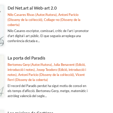
Del Net.art al Web-art 2.0
Nilo Casares Rivas (Autor/Autora), Antoni Paricio
(Disseny de la col·lecció), Collage-no (Disseny de la
coberta)
Nilo Casares escriptor, comissari, crític de l'art i promotor
d'art digital i art públic. El que segueix arreplega una
conferència dictada e...
La porta del Paradís
Bertomeu Gerp (Autor/Autora), Julia Benavent (Edició,
introducció i notes), Josep Teodoro (Edició, introducció i
notes), Antoni Paricio (Disseny de la col·lecció), Vicent
Ferri (Disseny de la coberta)
El record del Paradís perdut ha sigut motiu de consol en
els temps d'aflicció. Bertomeu Gerp, metge, matemàtic i
astròleg valencià del segle...