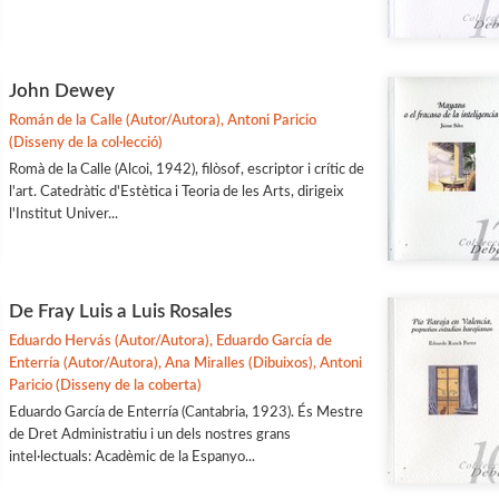
John Dewey
Román de la Calle (Autor/Autora), Antoni Paricio
(Disseny de la col·lecció)
Romà de la Calle (Alcoi, 1942), filòsof, escriptor i crític de
l'art. Catedràtic d'Estètica i Teoria de les Arts, dirigeix
l'Institut Univer...
De Fray Luis a Luis Rosales
Eduardo Hervás (Autor/Autora), Eduardo García de
Enterría (Autor/Autora), Ana Miralles (Dibuixos), Antoni
Paricio (Disseny de la coberta)
Eduardo García de Enterría (Cantabria, 1923). És Mestre
de Dret Administratiu i un dels nostres grans
intel·lectuals: Acadèmic de la Espanyo...