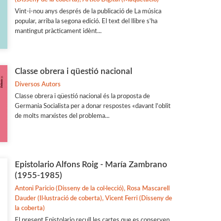
Vint-i-nou anys després de la publicació de La música
popular, arriba la segona edició. El text del llibre s'ha
mantingut pràcticament idènt...
Classe obrera i qüestió nacional
Diversos Autors
Classe obrera i qüestió nacional és la proposta de
Germania Socialista per a donar respostes «davant l'oblit
de molts marxistes del problema...
Epistolario Alfons Roig - María Zambrano
(1955-1985)
Antoni Paricio (Disseny de la col·lecció), Rosa Mascarell
Dauder (Il·lustració de coberta), Vicent Ferri (Disseny de
la coberta)
El present Epistolario recull les cartes que es conserven