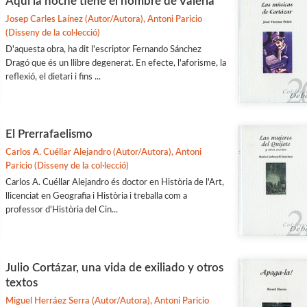
Aquí la noche tiene el nombre de Valeria
Josep Carles Laínez (Autor/Autora), Antoni Paricio
(Disseny de la col·lecció)
D'aquesta obra, ha dit l'escriptor Fernando Sánchez
Dragó que és un llibre degenerat. En efecte, l'aforisme, la
reflexió, el dietari i fins ...
El Prerrafaelismo
Carlos A. Cuéllar Alejandro (Autor/Autora), Antoni
Paricio (Disseny de la col·lecció)
Carlos A. Cuéllar Alejandro és doctor en Història de l'Art,
llicenciat en Geografia i Història i treballa com a
professor d'Història del Cin...
Julio Cortázar, una vida de exiliado y otros
textos
Miguel Herráez Serra (Autor/Autora), Antoni Paricio