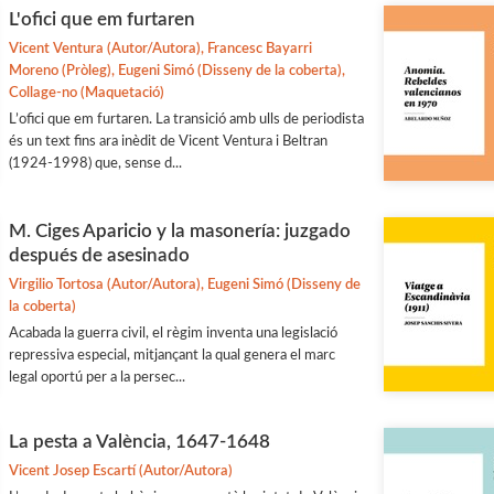
L'ofici que em furtaren
Vicent Ventura (Autor/Autora), Francesc Bayarri
Moreno (Pròleg), Eugeni Simó (Disseny de la coberta),
Collage-no (Maquetació)
L’ofici que em furtaren. La transició amb ulls de periodista
és un text fins ara inèdit de Vicent Ventura i Beltran
(1924-1998) que, sense d...
M. Ciges Aparicio y la masonería: juzgado
después de asesinado
Virgilio Tortosa (Autor/Autora), Eugeni Simó (Disseny de
la coberta)
Acabada la guerra civil, el règim inventa una legislació
repressiva especial, mitjançant la qual genera el marc
legal oportú per a la persec...
La pesta a València, 1647-1648
Vicent Josep Escartí (Autor/Autora)