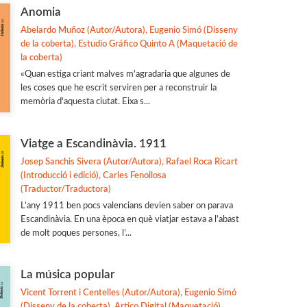
Anomia
Abelardo Muñoz (Autor/Autora), Eugenio Simó (Disseny
de la coberta), Estudio Gráfico Quinto A (Maquetació de
la coberta)
«Quan estiga criant malves m'agradaria que algunes de
les coses que he escrit serviren per a reconstruir la
memòria d'aquesta ciutat. Eixa s...
Viatge a Escandinàvia. 1911
Josep Sanchis Sivera (Autor/Autora), Rafael Roca Ricart
(Introducció i edició), Carles Fenollosa
(Traductor/Traductora)
L’any 1911 ben pocs valencians devien saber on parava
Escandinàvia. En una època en què viatjar estava a l’abast
de molt poques persones, l’...
La música popular
Vicent Torrent i Centelles (Autor/Autora), Eugenio Simó
(Disseny de la coberta), Artico Digital (Maquetació)