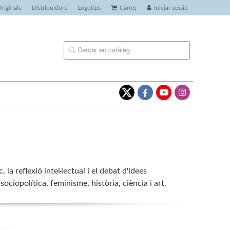
riginals
Distribuïdors
Logotips
Carret
Iniciar sessió
la reflexió intel·lectual i el debat d'idees
ociopolítica, feminisme, història, ciència i art.