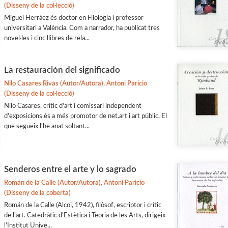
(Disseny de la col·lecció)
Miguel Herráez és doctor en Filologia i professor
universitari a València. Com a narrador, ha publicat tres
novel·les i cinc llibres de rela...
La restauración del significado
Nilo Casares Rivas (Autor/Autora), Antoni Paricio
(Disseny de la col·lecció)
Nilo Casares, crític d'art i comissari independent
d'exposicions és a més promotor de net.art i art públic. El
que segueix l'he anat soltant...
Senderos entre el arte y lo sagrado
Román de la Calle (Autor/Autora), Antoni Paricio
(Disseny de la coberta)
Román de la Calle (Alcoi, 1942), filòsof, escriptor i crític
de l'art. Catedràtic d'Estètica i Teoria de les Arts, dirigeix
l'Institut Unive...