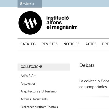
Valencià
CATÀLEG
REVISTES
NOTÍCIES
ACTES
PRE
Debats
COL·LECCIONS
Adés & Ara
La col·lecció
Deba
Antologies
contemporànies. In
Arquitectura y Urbanismo
Arxius i Documents
Biblioteca d'Autors Teatrals