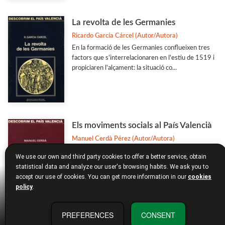
La revolta de les Germanies
Ricardo García Cárcel (Autor/Autora)
En la formació de les Germanies conflueixen tres
factors que s'interrelacionaren en l'estiu de 1519 i
propiciaren l'alçament: la situació co...
Els moviments socials al País Valencià
Manuel Cerdà Pérez (Autor/Autora)
Des de la conquesta del País Valencià per Jaume I i
We use our own and third party cookies to offer a better service, obtain
l'oposició àrab, fins a les lluites del moviment obrer
statistical data and analyze our user's browsing habits. We ask you to
en l'època franquista, passant pe...
accept our use of cookies. You can get more information in our
cookies
policy
.
PREFERENCES
CONSENT