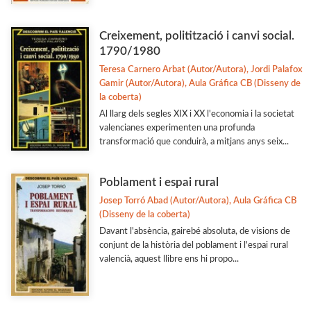
Ciencia
Creixement, politització i canvi social.
Col·laboració amb Altres Institucions
1790/1980
Veure-les totes... (77)
Teresa Carnero Arbat (Autor/Autora), Jordi Palafox
Gamir (Autor/Autora), Aula Gráfica CB (Disseny de
la coberta)
MATÈRIES
Al llarg dels segles XIX i XX l'economia i la societat
valencianes experimenten una profunda
Arqueologia
transformació que conduirà, a mitjans anys seix...
Arts i Disseny
Poblament i espai rural
Biografies
Josep Torró Abad (Autor/Autora), Aula Gráfica CB
Dret i Economia
(Disseny de la coberta)
Estudis Generals
Davant l'absència, gairebé absoluta, de visions de
conjunt de la història del poblament i l'espai rural
Estudis Literaris
valencià, aquest llibre ens hi propo...
Etnologia
Filologia