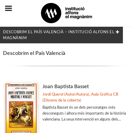
DESCOBRIM EL PAÍS VALENCIÀ – INSTITUCIÓ ALFONS EL
MAGNÀNIM
COL·LECCIONS
Descobrim el País Valencià
Adés & Ara
Antologies
Arquitectura y Urbanismo
Joan Baptista Basset
Arxius i Documents
Jordi Querol (Autor/Autora), Aula Gráfica CB
(Disseny de la coberta)
Biblioteca d'Autors Teatrals
Baptista Basset és un dels personatges més
Biblioteca d'Autors Valencians
desconeguts i alhora més importants de la història
valenciana. La seua intervenció en alguns dels...
Biblioteca de Filologia
Biografia