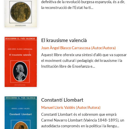
definitiva de la revolució burgesa espanyola, és a dir,
la reconstrucció de l'Estat ha ti...
El krausisme valencià
Joan Àngel Blasco Carrascosa (Autor/Autora)
Aquest llibre ofereix una síntesi d'allò que va suposar
el moviment cultural i pedagògic del krausisme i la
Institución libre de Enseñanza e...
Constantí Llombart
Manuel Lloris Valdés (Autor/Autora)
Constantí Llombart és el sobrenom que emprà
Carmel Navarro Llombart (Vaència 1848-1895), un
autodidacta compromés en la política i la llengu...