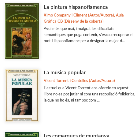
Filosofia
La pintura hispanoflamenca
Flora i Fauna
Ximo Company i Climent (Autor/Autora), Aula
Gráfica CB (Disseny de la coberta)
Veure-les totes... (11)
Avui més que mai, i malgrat les dificultats
semàntiques que puga contenir, s'escau recuperar el
mot Hispanoflamenc per a designar la major d...
La música popular
Vicent Torrent i Centelles (Autor/Autora)
L'estudi que Vicent Torrent ens ofereix en aquest
llibre no es pot jutjar ni com una recopilació folklòrica,
ja que no ho és, ni tampoc com ...
Les comarques de muntanya