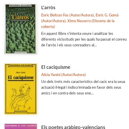
L'arròs
Enric Beltran Fos (Autor/Autora), Enric G. Gomá
(Autor/Autora), Ximo Navarro (Disseny de la
coberta)
En aquest llibre s'intenta veure i analitzar les
diferents vicissituds per les quals ha passat el conreu
de l'arròs i els seus conreadors al...
El caciquisme
Alícia Yanini (Autor/Autora)
Un dels trets més característics del cacic era la seua
actuació il·legal i indiscriminada en favor dels seus
amics i en contra dels seus ene...
Els poetes aràbigo-valencians