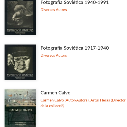
Fotografía Soviética 1940-1991
Ciencia
Diversos Autors
Col·laboració amb Altres Institucions
Veure-les totes... (77)
MATÈRIES
Fotografía Soviética 1917-1940
Diversos Autors
Arqueologia
Arts i Disseny
Biografies
Dret i Economia
Carmen Calvo
Estudis Generals
Carmen Calvo (Autor/Autora), Artur Heras (Director
Estudis Literaris
de la col·lecció)
Etnologia
Filologia