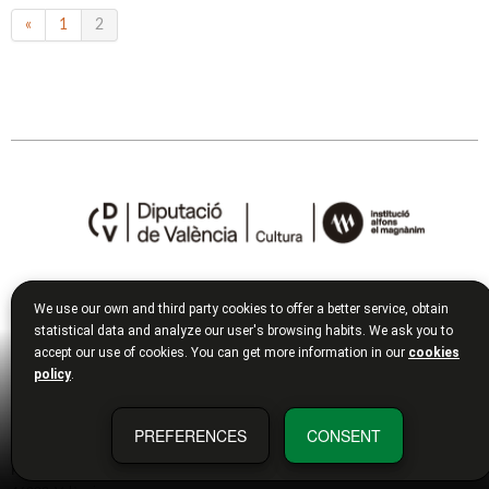
«
1
2
ADREÇA FÍSICA
We use our own and third party cookies to offer a better service, obtain
Institució Alfons el Magnànim:
statistical data and analyze our user's browsing habits. We ask you to
Carrer Corona, 36
accept our use of cookies. You can get more information in our
cookies
46003
València
policy
.
España
ADREÇA FISCAL
PREFERENCES
CONSENT
Diputació Provincial de València:
Plaça Manises, 4