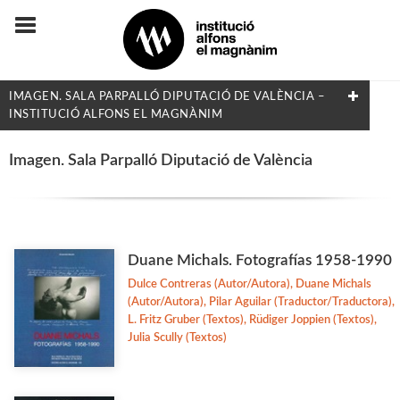
IMAGEN. SALA PARPALLÓ DIPUTACIÓ DE VALÈNCIA –
INSTITUCIÓ ALFONS EL MAGNÀNIM
COL·LECCIONS
Imagen. Sala Parpalló Diputació de València
Adés & Ara
Antologies
Arquitectura y Urbanismo
Duane Michals. Fotografías 1958-1990
Arxius i Documents
Dulce Contreras (Autor/Autora), Duane Michals
(Autor/Autora), Pilar Aguilar (Traductor/Traductora),
Biblioteca d'Autors Teatrals
L. Fritz Gruber (Textos), Rüdiger Joppien (Textos),
Biblioteca d'Autors Valencians
Julia Scully (Textos)
Biblioteca de Filologia
Biografia