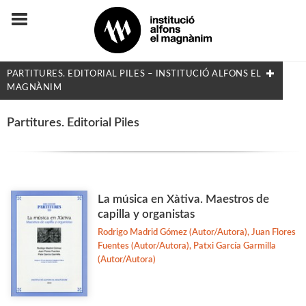
PARTITURES. EDITORIAL PILES – INSTITUCIÓ ALFONS EL
MAGNÀNIM
COL·LECCIONS
Partitures. Editorial Piles
Adés & Ara
Antologies
Arquitectura y Urbanismo
La música en Xàtiva. Maestros de
capilla y organistas
Arxius i Documents
Rodrigo Madrid Gómez (Autor/Autora), Juan Flores
Biblioteca d'Autors Teatrals
Fuentes (Autor/Autora), Patxi García Garmilla
Biblioteca d'Autors Valencians
(Autor/Autora)
Biblioteca de Filologia
Biografia