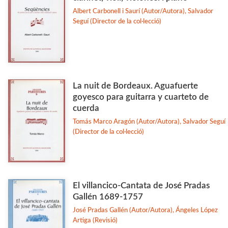
Filosofia
Albert Carbonell i Saurí (Autor/Autora), Salvador
Seguí (Director de la col·lecció)
Flora i Fauna
Veure-les totes... (11)
La nuit de Bordeaux. Aguafuerte
goyesco para guitarra y cuarteto de
cuerda
Tomás Marco Aragón (Autor/Autora), Salvador Seguí
(Director de la col·lecció)
El villancico-Cantata de José Pradas
Gallén 1689-1757
José Pradas Gallén (Autor/Autora), Ángeles López
Artiga (Revisió)