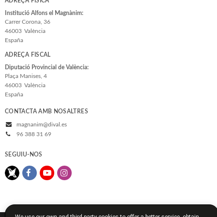
ADREÇA FÍSICA
Institució Alfons el Magnànim:
Carrer Corona, 36
46003
València
España
ADREÇA FISCAL
Diputació Provincial de València:
Plaça Manises, 4
46003
València
España
CONTACTA AMB NOSALTRES
magnanim@dival.es
96 388 31 69
SEGUIU-NOS