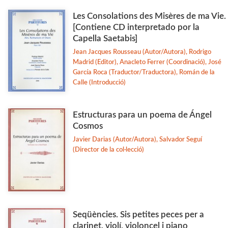
Les Consolations des Misères de ma Vie.
Ciencia
[Contiene CD interpretado por la
Col·laboració amb Altres Institucions
Capella Saetabis]
Veure-les totes... (77)
Jean Jacques Rousseau (Autor/Autora), Rodrigo
Madrid (Editor), Anacleto Ferrer (Coordinació), José
García Roca (Traductor/Traductora), Román de la
Calle (Introducció)
MATÈRIES
Arqueologia
Estructuras para un poema de Ángel
Arts i Disseny
Cosmos
Biografies
Javier Darias (Autor/Autora), Salvador Seguí
(Director de la col·lecció)
Dret i Economia
Estudis Generals
Estudis Literaris
Etnologia
Seqüències. Sis petites peces per a
Filologia
clarinet, violí, violoncel i piano