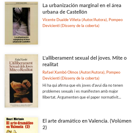
Estudis Generals
La urbanización marginal en el área
Estudis Literaris
urbana de Castellón
Vicente Dualde Viñeta (Autor/Autora), Pompeo
Etnologia
Devicienti (Disseny de la coberta)
Filologia
Filosofia
Flora i Fauna
L'alliberament sexual del joves. Mite o
Veure-les totes... (33)
realitat
Rafael Xambó Olmos (Autor/Autora), Pompeo
Devicienti (Disseny de la coberta)
COL·LECCIONS
Hi ha qui afirma que els joves d'avui dia no tenen
Adés & Ara
problemes sexuals i es manifesten amb major
llibertat. Argumenten que el paper normativit...
Antologies
Arquitectura y Urbanismo
El arte dramático en Valencia. (Volúmen
Arxius i Documents
2)
Biblioteca d'Autors Teatrals