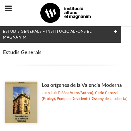
ESTUDIS GENERALS – INSTITUCIÓ ALFONS EL
MAGNÀNIM
FILTRAT PER:
Estudis Generals
Estudis Generals
MATÈRIES
Los orígenes de la Valencia Moderna
Juan Luis Piñón (Autor/Autora), Carlo Carozzi
Arqueologia
(Pròleg), Pompeo Devicienti (Disseny de la coberta)
Arts i Disseny
Biografies
Dret i Economia