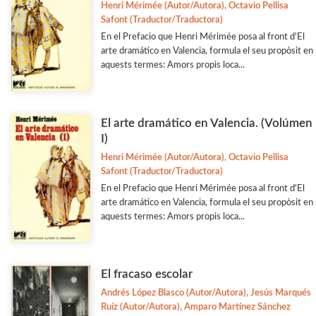
Henri Mérimée (Autor/Autora), Octavio Pellisa
Biblioteca d'Autors Valencians
Safont (Traductor/Traductora)
En el Prefacio que Henri Mérimée posa al front d'El
Biblioteca de Filologia
arte dramático en Valencia, formula el seu propòsit en
Biografia
aquests termes: Amors propis loca...
Ciencia
Col·laboració amb Altres Institucions
El arte dramático en Valencia. (Volúmen
Veure-les totes... (77)
I)
Henri Mérimée (Autor/Autora), Octavio Pellisa
Safont (Traductor/Traductora)
En el Prefacio que Henri Mérimée posa al front d'El
arte dramático en Valencia, formula el seu propòsit en
aquests termes: Amors propis loca...
El fracaso escolar
Andrés López Blasco (Autor/Autora), Jesús Marqués
Ruíz (Autor/Autora), Amparo Martínez Sánchez