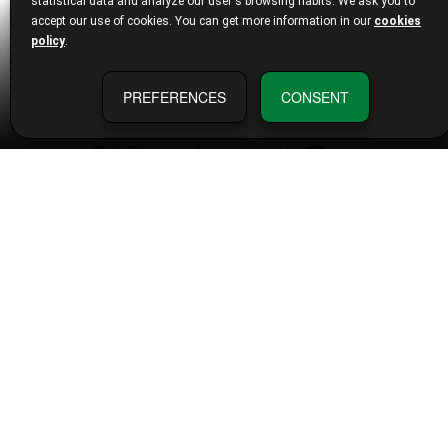
statistical data and analyze our user's browsing habits. We ask you to
accept our use of cookies. You can get more information in our
cookies
policy
.
PREFERENCES
CONSENT
ADREÇA FÍSICA
Institució Alfons el Magnànim:
Carrer Corona, 36
46003
València
España
ADREÇA FISCAL
Diputació Provincial de València:
Plaça Manises, 4
46003
València
España